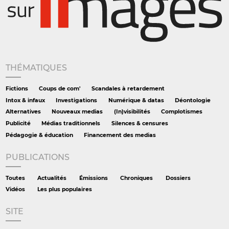
THÉMATIQUES
Fictions
Coups de com'
Scandales à retardement
Intox & infaux
Investigations
Numérique & datas
Déontologie
Alternatives
Nouveaux medias
(In)visibilités
Complotismes
Publicité
Médias traditionnels
Silences & censures
Pédagogie & éducation
Financement des medias
PUBLICATIONS
Toutes
Actualités
Émissions
Chroniques
Dossiers
Vidéos
Les plus populaires
SITE