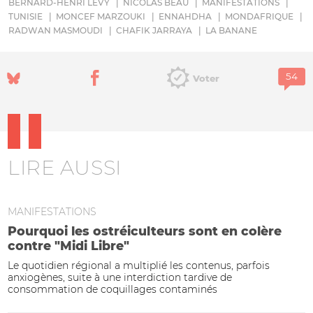
BERNARD-HENRI LÉVY
NICOLAS BEAU
MANIFESTATIONS
TUNISIE
MONCEF MARZOUKI
ENNAHDHA
MONDAFRIQUE
RADWAN MASMOUDI
CHAFIK JARRAYA
LA BANANE
Voter
LIRE AUSSI
MANIFESTATIONS
Pourquoi les ostréiculteurs sont en colère
contre "Midi Libre"
Le quotidien régional a multiplié les contenus, parfois
anxiogènes, suite à une interdiction tardive de
consommation de coquillages contaminés