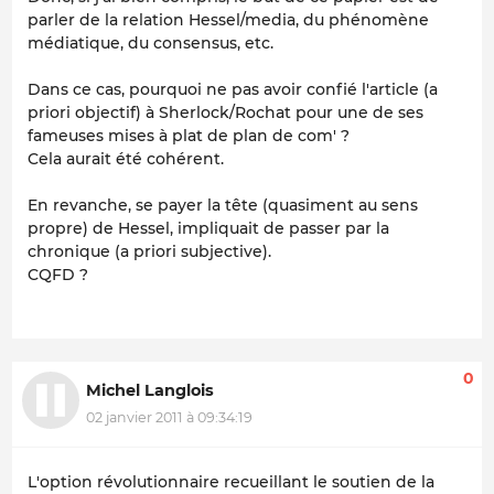
parler de la relation Hessel/media, du phénomène
médiatique, du consensus, etc.
Dans ce cas, pourquoi ne pas avoir confié l'article (
a
priori
objectif) à Sherlock/Rochat pour une de ses
fameuses mises à plat de plan de com' ?
Cela aurait été cohérent.
En revanche, se payer la tête (quasiment au sens
propre) de Hessel, impliquait de passer par la
chronique (
a priori
subjective).
CQFD ?
0
Michel Langlois
02 janvier 2011 à 09:34:19
L'option révolutionnaire recueillant le soutien de la