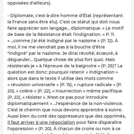
opposées d'ailleurs).
- Diplomate, c'est-à-dire homme d'État (représentant
la France sans être élu). C'est ce statut qui doit nous
faire apprécier son langage... diplomatique. « Le motif
de base de la Résistance était l'indignation. » P. 11.
« ...comme j'ai été indigné par le nazisme » (P. 12). À
moi, il ne me viendrait pas à la bouche d'être
"indigné" par le nazisme. Je dirai révolté, écœuré, à
dégueuler... Quelque chose de plus fort quoi. Mais
résisterais-je « à l'épreuve de la baignoire » (P. 25)? La
question est donc: pourquoi retenir « indignation »
alors que dans le texte il utilise des mots comme
« révulsion universelle » (P. 15), « rupture radicale » (P.
20), « colère » (P. 22), « insurrection » même pacifique
(P. 22), « résister ». N'est-ce pas pour introduire
diplomatiquement
« ...l'espérance de la non-violence.
C'est le chemin que nous devons apprendre à suivre.
Aussi bien du coté des oppresseurs que des opprimés,
il faut arriver à une négociation
pour faire disparaître
l'oppression » (P. 20). À chacun de croire ou non à ce