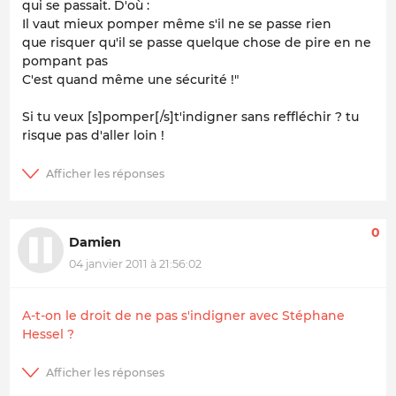
qui se passait. D'où :
Il vaut mieux pomper même s'il ne se passe rien
que risquer qu'il se passe quelque chose de pire en ne
pompant pas
C'est quand même une sécurité !"
Si tu veux [s]pomper[/s]t'indigner sans reffléchir ? tu
risque pas d'aller loin !
0
Damien
04 janvier 2011 à 21:56:02
A-t-on le droit de ne pas s'indigner avec Stéphane
Hessel ?