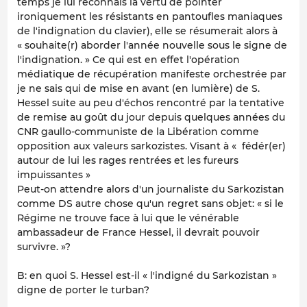
temps je lui reconnais la vertu de pointer
ironiquement les résistants en pantoufles maniaques
de l'indignation du clavier), elle se résumerait alors à
« souhaite(r) aborder l'année nouvelle sous le signe de
l'indignation. » Ce qui est en effet l'opération
médiatique de récupération manifeste orchestrée par
je ne sais qui de mise en avant (en lumière) de S.
Hessel suite au peu d'échos rencontré par la tentative
de remise au goût du jour depuis quelques années du
CNR gaullo-communiste de la Libération comme
opposition aux
valeurs
sarkozistes. Visant à « fédér(er)
autour de lui les rages rentrées et les fureurs
impuissantes »
Peut-on attendre alors d'un journaliste du Sarkozistan
comme DS autre chose qu'un regret sans objet: « si le
Régime ne trouve face à lui que le vénérable
ambassadeur de France Hessel, il devrait pouvoir
survivre. »?
B: en quoi S. Hessel est-il « l'indigné du Sarkozistan »
digne de porter le turban?