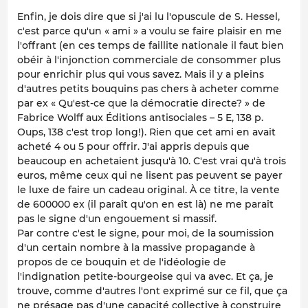
Enfin, je dois dire que si j'ai lu l'opuscule de S. Hessel,
c'est parce qu'un « ami » a voulu se faire plaisir en me
l'offrant (en ces temps de faillite nationale il faut bien
obéir à l'injonction commerciale de consommer plus
pour enrichir plus qui vous savez. Mais il y a pleins
d'autres petits bouquins pas chers à acheter comme
par ex « Qu'est-ce que la démocratie directe? » de
Fabrice Wolff aux Éditions antisociales – 5 E, 138 p.
Oups, 138 c'est trop long!
). Rien que cet ami en avait
acheté 4 ou 5 pour offrir. J'ai appris depuis que
beaucoup en achetaient jusqu'à 10. C'est vrai qu'à trois
euros, même ceux qui ne lisent pas peuvent se payer
le luxe de faire un cadeau original. À ce titre, la vente
de 600000 ex (il paraît qu'on en est là) ne me paraît
pas le signe d'un engouement si massif.
Par contre c'est le signe, pour moi, de la soumission
d'
un certain nombre
à la massive propagande à
propos de ce bouquin et de l'idéologie de
l'indignation petite-bourgeoise qui va avec. Et ça, je
trouve, comme d'autres l'ont exprimé sur ce fil, que ça
ne présage pas d'une capacité collective à construire