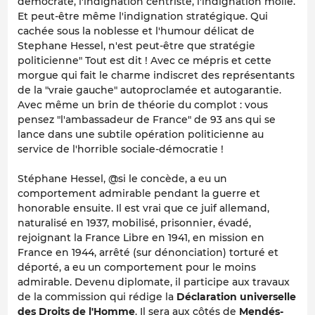
démocrate, l'indignation centriste, l'indignation molle.
Et peut-être même l'indignation stratégique. Qui
cachée sous la noblesse et l'humour délicat de
Stephane Hessel, n'est peut-être que stratégie
politicienne
" Tout est dit ! Avec ce mépris et cette
morgue qui fait le charme indiscret des représentants
de la "vraie gauche" autoproclamée et autogarantie.
Avec même un brin de théorie du complot :
vous
pensez "l'ambassadeur de France" de 93 ans qui se
lance dans une subtile opération politicienne au
service de l'horrible sociale-démocratie !
Stéphane Hessel, @si le concède, a eu un
comportement
admirable
pendant la guerre et
honorable
ensuite. Il est vrai que ce juif allemand,
naturalisé en 1937, mobilisé, prisonnier, évadé,
rejoignant la France Libre en 1941, en mission en
France en 1944, arrêté (sur dénonciation) torturé et
déporté, a eu un comportement pour le moins
admirable
. Devenu diplomate, il participe aux travaux
de la commission qui rédige la
Déclaration universelle
des Droits de l'Homme
. Il sera aux côtés de
Mendés-