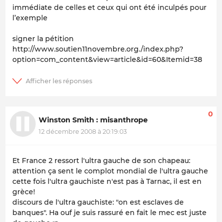
immédiate de celles et ceux qui ont été inculpés pour
l’exemple
signer la pétition
http://www.soutien11novembre.org./index.php?
option=com_content&view=article&id=60&Itemid=38
0
Winston Smith : misanthrope
12 décembre 2008 à 20:19:03
Et France 2 ressort l'ultra gauche de son chapeau:
attention ça sent le complot mondial de l'ultra gauche
cette fois l'ultra gauchiste n'est pas à Tarnac, il est en
grèce!
discours de l'ultra gauchiste: "on est esclaves de
banques". Ha ouf je suis rassuré en fait le mec est juste