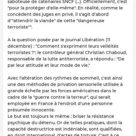
saboteuse de caténaires SNCF (...). Officiellement, c'est
"pour la protéger d'elle-même". En réalité, comme le
concèdent des juges en privé, il s'agit d'abord
d'"attendrir la viande" de cette "dangereuse
terroriste"".
A la question posée par le journal Libération (11
décembre) : "Comment s'expriment leurs velléités
terroristes ?", le contrôleur général Christian Chaboud,
responsable de la lutte antiterroriste, a répondu : "De
par leur attitude et leur mode de vie."
Avec l'altération des rythmes de sommeil, c'est ainsi
une des méthodes de privation sensorielle utilisée à
grande échelle par les forces américaines dans le
cadre de la "guerre contre la terreur", qui serait
employée en France à l'endroit d'une personne
présumée innocente.
Le but est toujours le même : briser la résistance
psychique du détenu. Or de telles pratiques, dont la
capacité destructrice est indéniable, sont qualifiées,
en droit international, d'actes de torture. C'est à ce