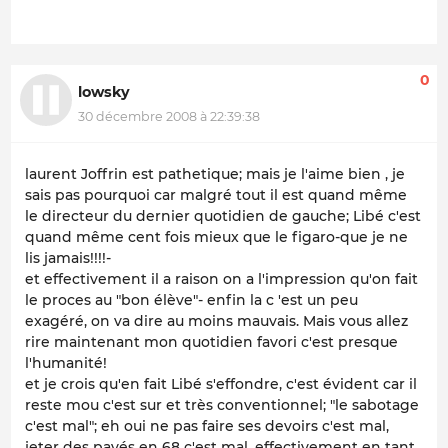
0
lowsky
30 décembre 2008 à 22:39:38
laurent Joffrin est pathetique; mais je l'aime bien , je
sais pas pourquoi car malgré tout il est quand même
le directeur du dernier quotidien de gauche; Libé c'est
quand même cent fois mieux que le figaro-que je ne
lis jamais!!!!-
et effectivement il a raison on a l'impression qu'on fait
le proces au "bon élève"- enfin la c 'est un peu
exagéré, on va dire au moins mauvais. Mais vous allez
rire maintenant mon quotidien favori c'est presque
l'humanité!
et je crois qu'en fait Libé s'effondre, c'est évident car il
reste mou c'est sur et très conventionnel; "le sabotage
c'est mal"; eh oui ne pas faire ses devoirs c'est mal,
jeter des pavés en 68 c'est mal. effectivement en tant