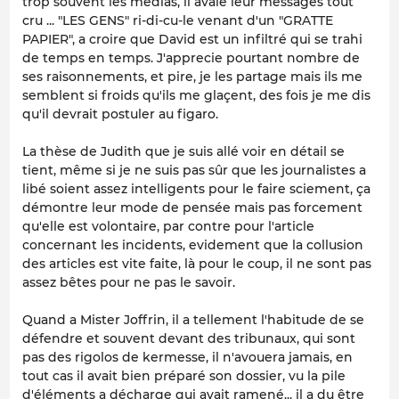
trop souvent les médias, il avale leur messages tout
cru ... "LES GENS" ri-di-cu-le venant d'un "GRATTE
PAPIER", a croire que David est un infiltré qui se trahi
de temps en temps. J'apprecie pourtant nombre de
ses raisonnements, et pire, je les partage mais ils me
semblent si froids qu'ils me glaçent, des fois je me dis
qu'il devrait postuler au figaro.
La thèse de Judith que je suis allé voir en détail se
tient, même si je ne suis pas sûr que les journalistes a
libé soient assez intelligents pour le faire sciement, ça
démontre leur mode de pensée mais pas forcement
qu'elle est volontaire, par contre pour l'article
concernant les incidents, evidement que la collusion
des articles est vite faite, là pour le coup, il ne sont pas
assez bêtes pour ne pas le savoir.
Quand a Mister Joffrin, il a tellement l'habitude de se
défendre et souvent devant des tribunaux, qui sont
pas des rigolos de kermesse, il n'avouera jamais, en
tout cas il avait bien préparé son dossier, vu la pile
d'éléments a décharge qui avait ramené... il a du être