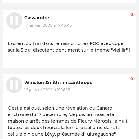
0
Cassandre
17 janvier 2009 à 17:49:45
Laurent Joffrin dans l'émission chez FOG avec copé
sur la 5 qui discutent gentiment sur le thème "vieillir" !
0
Winston Smith : misanthrope
16 janvier 2009 à 21:16:15
C'est ainsi que, selon une révélation du Canard
enchaîné du 17 décembre, "depuis un mois, à la
maison d'arrêt des femmes de Fleury-Mérogis, la nuit,
toutes les deux heures, la lumière s'allume dans la
cellule d'Yldune Lévy, présumée d'"ultragauche"