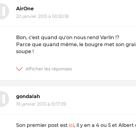
AirOne
20 janvier 2013 à 00:30:18
Bon, c'est quand qu'on nous rend Varlin !?
Parce que quand même, le bougre met son grain 
soupe !
gondalah
19 janvier 2013 à 10:17:39
Son premier post est
ici
, il y en a 4 ou 5 et Albe