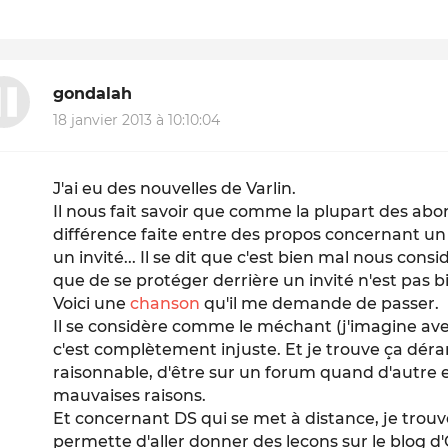
gondalah
18 janvier 2013 à 10:10:04
J'ai eu des nouvelles de Varlin.
Il nous fait savoir que comme la plupart des abo
différence faite entre des propos concernant u
un invité... Il se dit que c'est bien mal nous consi
que de se protéger derrière un invité n'est pas 
Voici une
chanson
qu'il me demande de passer.
Il se considère comme le méchant (j'imagine av
c'est complètement injuste. Et je trouve ça dér
raisonnable, d'être sur un forum quand d'autre e
mauvaises raisons.
Et concernant DS qui se met à distance, je trouv
permette d'aller donner des leçons sur le blog d'O