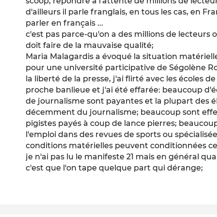
scoop, répondre à l'attente de millions de lecteu
d'ailleurs il parle franglais, en tous les cas, en F
parler en français ...
c'est pas parce-qu'on a des millions de lecteurs 
doit faire de la mauvaise qualité;
Maria Malagardis a évoqué la situation matérielle
pour une université participative de Ségolène Ro
la liberté de la presse, j'ai flirté avec les écoles 
proche banlieue et j'ai été effarée: beaucoup d'é
de journalisme sont payantes et la plupart des é
décemment du journalisme; beaucoup sont eff
pigistes payés à coup de lance pierres; beaucoup
l'emploi dans des revues de sports ou spécialisé
conditions matérielles peuvent conditionnées ce qu
je n'ai pas lu le manifeste 21 mais en général qu
c'est que l'on tape quelque part qui dérange;