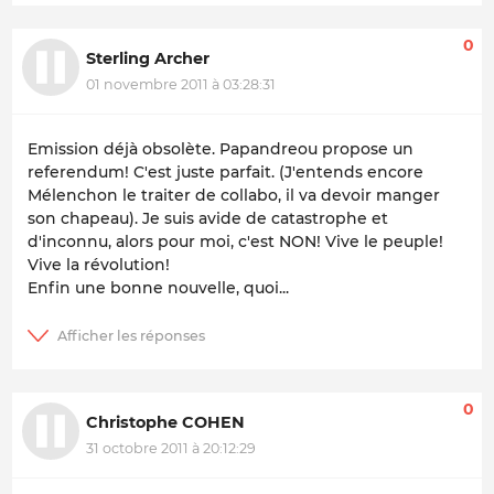
0
Sterling Archer
01 novembre 2011 à 03:28:31
Emission déjà obsolète. Papandreou propose un
referendum! C'est juste parfait. (J'entends encore
Mélenchon le traiter de collabo, il va devoir manger
son chapeau). Je suis avide de catastrophe et
d'inconnu, alors pour moi, c'est NON! Vive le peuple!
Vive la révolution!
Enfin une bonne nouvelle, quoi...
0
Christophe COHEN
31 octobre 2011 à 20:12:29