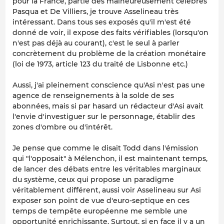
pour la France, partie des malheureusement célèbres
Pasqua et De Villiers, je trouve Asselineau très
intéressant. Dans tous ses exposés qu'il m'est été
donné de voir, il expose des faits vérifiables (lorsqu'on
n'est pas déjà au courant), c'est le seul à parler
concrètement du problème de la création monétaire
(loi de 1973, article 123 du traité de Lisbonne etc.)
Aussi, j'ai pleinement conscience qu'Asi n'est pas une
agence de renseignements à la solde de ses
abonnées, mais si par hasard un rédacteur d'Asi avait
l'envie d'investiguer sur le personnage, établir des
zones d'ombre ou d'intérêt.
Je pense que comme le disait Todd dans l'émission
qui "l'opposait" à Mélenchon, il est maintenant temps,
de lancer des débats entre les véritables marginaux
du système, ceux qui propose un paradigme
véritablement différent, aussi voir Asselineau sur Asi
exposer son point de vue d'euro-septique en ces
temps de tempête européenne me semble une
opportunité enrichissante. Surtout, si en face il y a un