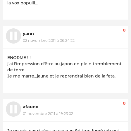
la
vox populii
...
0
yann
02 novembre 2011 à 06:24:22
ENORME !!!
j'ai l'impression d'être au japon en plein tremblement
de terre.
Je me marre...jaune et je reprendrai bien de la feta.
0
afauno
01 novembre 2011 à 19:23:02
Je ne sais pas si c'est parce que j'ai trop fumé (eh oui,