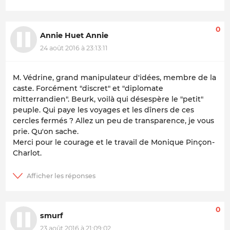
0
Annie Huet Annie
24 août 2016 à 23:13:11
M. Védrine, grand manipulateur d'idées, membre de la
caste. Forcément "discret" et "diplomate
mitterrandien". Beurk, voilà qui désespère le "petit"
peuple. Qui paye les voyages et les dîners de ces
cercles fermés ? Allez un peu de transparence, je vous
prie. Qu'on sache.
Merci pour le courage et le travail de Monique Pinçon-
Charlot.
0
smurf
23 août 2016 à 21:09:02