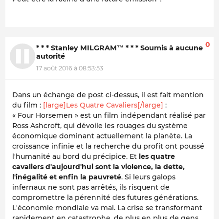
0
* * * Stanley MILGRAM™ * * * Soumis à aucune
autorité
17 août 2016 à 08:53:53
Dans un échange de post ci-dessus, il est fait mention
du film :
[large]Les Quatre Cavaliers[/large]
:
« Four Horsemen » est un film indépendant réalisé par
Ross Ashcroft, qui dévoile les rouages du système
économique dominant actuellement la planète. La
croissance infinie et la recherche du profit ont poussé
l'humanité au bord du précipice. Et
les quatre
cavaliers d'aujourd'hui sont la violence, la dette,
l'inégalité et enfin la pauvreté
. Si leurs galops
infernaux ne sont pas arrêtés, ils risquent de
compromettre la pérennité des futures générations.
L'économie mondiale va mal. La crise se transformant
rapidement en catastrophe, de plus en plus de gens