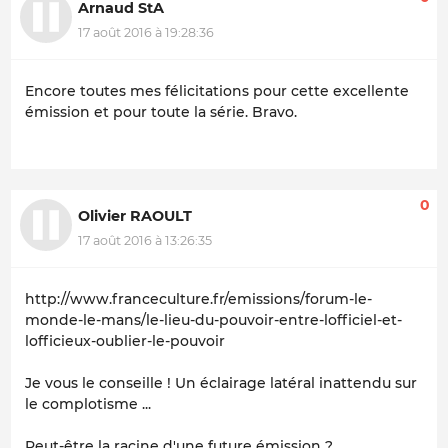
Arnaud StA
17 août 2016 à 19:28:36
Encore toutes mes félicitations pour cette excellente
émission et pour toute la série. Bravo.
0
Olivier RAOULT
17 août 2016 à 13:26:35
http://www.franceculture.fr/emissions/forum-le-
monde-le-mans/le-lieu-du-pouvoir-entre-lofficiel-et-
lofficieux-oublier-le-pouvoir
Je vous le conseille ! Un éclairage latéral inattendu sur
le complotisme ...
Peut-être la racine d'une future émission ?