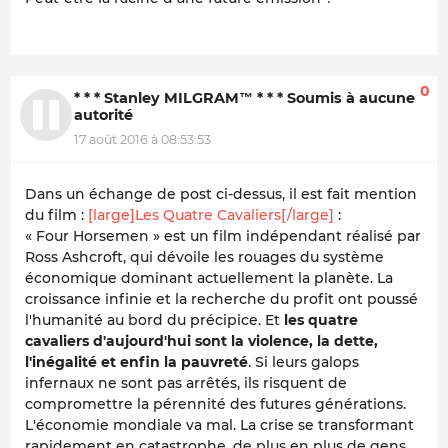
0
* * * Stanley MILGRAM™ * * * Soumis à aucune
autorité
17 août 2016 à 08:53:53
Dans un échange de post ci-dessus, il est fait mention
du film :
[large]Les Quatre Cavaliers[/large]
:
« Four Horsemen » est un film indépendant réalisé par
Ross Ashcroft, qui dévoile les rouages du système
économique dominant actuellement la planète. La
croissance infinie et la recherche du profit ont poussé
l'humanité au bord du précipice. Et
les quatre
cavaliers d'aujourd'hui sont la violence, la dette,
l'inégalité et enfin la pauvreté
. Si leurs galops
infernaux ne sont pas arrêtés, ils risquent de
compromettre la pérennité des futures générations.
L'économie mondiale va mal. La crise se transformant
rapidement en catastrophe, de plus en plus de gens