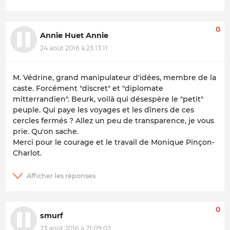
0
Annie Huet Annie
24 août 2016 à 23:13:11
M. Védrine, grand manipulateur d'idées, membre de la
caste. Forcément "discret" et "diplomate
mitterrandien". Beurk, voilà qui désespère le "petit"
peuple. Qui paye les voyages et les dîners de ces
cercles fermés ? Allez un peu de transparence, je vous
prie. Qu'on sache.
Merci pour le courage et le travail de Monique Pinçon-
Charlot.
0
smurf
23 août 2016 à 21:09:02