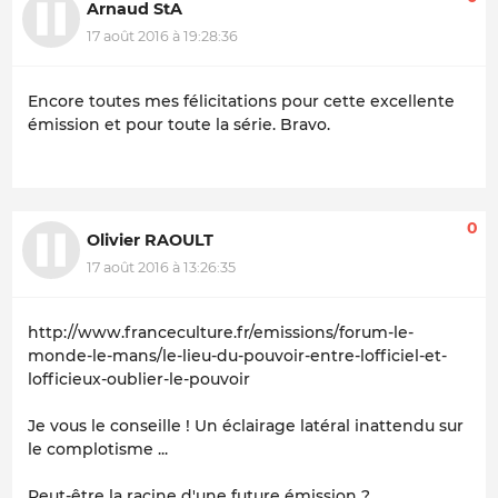
Arnaud StA
17 août 2016 à 19:28:36
Encore toutes mes félicitations pour cette excellente
émission et pour toute la série. Bravo.
0
Olivier RAOULT
17 août 2016 à 13:26:35
http://www.franceculture.fr/emissions/forum-le-
monde-le-mans/le-lieu-du-pouvoir-entre-lofficiel-et-
lofficieux-oublier-le-pouvoir
Je vous le conseille ! Un éclairage latéral inattendu sur
le complotisme ...
Peut-être la racine d'une future émission ?