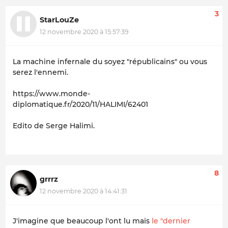
3
StarLouZe
12 novembre 2020 à 15:57:39
La machine infernale du soyez "républicains" ou vous
serez l'ennemi.
https://www.monde-
diplomatique.fr/2020/11/HALIMI/62401
Edito de Serge Halimi.
8
grrrz
12 novembre 2020 à 14:41:31
J'imagine que beaucoup l'ont lu mais
le "dernier