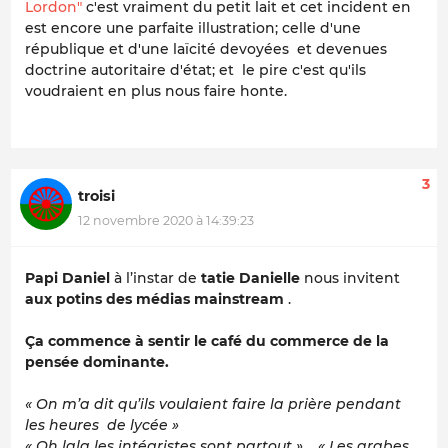
Lordon"
c'est vraiment du petit lait et cet incident en
est encore une parfaite illustration; celle d'une
république et d'une laïcité devoyées et devenues
doctrine autoritaire d'état; et le pire c'est qu'ils
voudraient en plus nous faire honte.
3
troisi
12 novembre 2020 à 14:39:23
Papi Daniel
à l’instar de
tatie Danielle
nous invitent
aux potins des médias mainstream
.
Ça commence à sentir le café du commerce de la
pensée dominante.
« On m’a dit qu’ils voulaient faire la prière pendant
les heures de lycée »
« Oh lala les intégristes sont partout » . « Les arabes