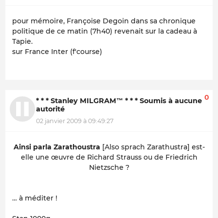
pour mémoire, Françoise Degoin dans sa chronique
politique de ce matin (7h40) revenait sur la cadeau à
Tapie.
sur France Inter (f'course)
0
* * * Stanley MILGRAM™ * * * Soumis à aucune
autorité
02 janvier 2009 à 09:49:27
Ainsi parla Zarathoustra
[Also sprach Zarathustra] est-
elle une œuvre de Richard Strauss ou de Friedrich
Nietzsche ?
… à méditer !