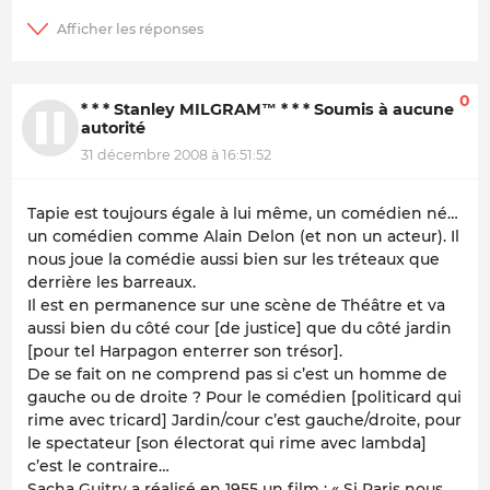
0
* * * Stanley MILGRAM™ * * * Soumis à aucune
autorité
31 décembre 2008 à 16:51:52
Tapie est toujours égale à lui même, un comédien né…
un comédien comme Alain Delon (et non un acteur). Il
nous joue la comédie aussi bien sur les tréteaux que
derrière les barreaux.
Il est en permanence sur une scène de Théâtre et va
aussi bien du côté cour [de justice] que du côté jardin
[pour tel Harpagon enterrer son trésor].
De se fait on ne comprend pas si c’est un homme de
gauche ou de droite ? Pour le comédien [politicard qui
rime avec tricard] Jardin/cour c’est gauche/droite, pour
le spectateur [son électorat qui rime avec lambda]
c’est le contraire…
Sacha Guitry a réalisé en 1955 un film : « Si Paris nous