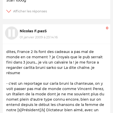
Stan 1000g
0
Nicolas F.pasS
01 janvier 2009 à 23:14:16
dites, France 2 ils font des cadeaux a pas mal de
monde en ce moment ? je Croyais que le pub serrait
fini dans 3 jours... je vis un calvaire la ! je me force a
regarder carlita bruni sarko sur La dite chaîne. je
résume
- c'est un reportage sur carla bruni la chanteuse, on y
voit passer pas mal de monde comme Vincent Perez,
un Iltalien de la mode dont je ne me souvient plus du
nomet plein d'autre type connu encore, bien sur on
entend depuis le début les chansons de la femme de
notre [s]Président[/s] Dictateur bien aimé, avec un