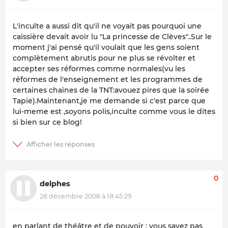
L'inculte a aussi dit qu'il ne voyait pas pourquoi une
caissière devait avoir lu "La princesse de Clèves"..Sur le
moment j'ai pensé qu'il voulait que les gens soient
complètement abrutis pour ne plus se révolter et
accepter ses réformes comme normales(vu les
réformes de l'enseignement et les programmes de
certaines chaines de la TNT:avouez pires que la soirée
Tapie).Maintenant,je me demande si c'est parce que
lui-meme est ,soyons polis,inculte comme vous le dites
si bien sur ce blog!
0
delphes
28 décembre 2008 à 18:45:29
en parlant de théâtre et de pouvoir : vous savez pas