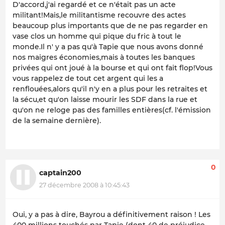
D'accord,j'ai regardé et ce n'était pas un acte
militant!Mais,le militantisme recouvre des actes
beaucoup plus importants que de ne pas regarder en
vase clos un homme qui pique du fric à tout le
monde.Il n' y a pas qu'à Tapie que nous avons donné
nos maigres économies,mais à toutes les banques
privées qui ont joué à la bourse et qui ont fait flop!Vous
vous rappelez de tout cet argent qui les a
renflouées,alors qu'il n'y en a plus pour les retraites et
la sécu,et qu'on laisse mourir les SDF dans la rue et
qu'on ne reloge pas des familles entières(cf. l'émission
de la semaine dernière).
0
captain200
27 décembre 2008 à 10:45:43
Oui, y a pas à dire, Bayrou a définitivement raison ! Les
400 millions touchés par Tapie (dont 40 de préjudice