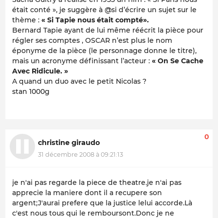
était conté », je suggère à @si d’écrire un sujet sur le
thème :
« Si Tapie nous était compté».
Bernard Tapie ayant de lui même réécrit la pièce pour
régler ses comptes , OSCAR n’est plus le nom
éponyme de la pièce (le personnage donne le titre),
mais un acronyme définissant l’acteur :
« On Se Cache
Avec Ridicule. »
A quand un duo avec le petit Nicolas ?
stan 1000g
0
christine giraudo
31 décembre 2008 à 09:21:13
je n'ai pas regarde la piece de theatre.je n'ai pas
apprecie la maniere dont il a recupere son
argent;J'aurai prefere que la justice lelui accorde.Là
c'est nous tous qui le remboursont.Donc je ne