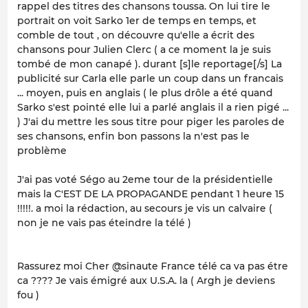
rappel des titres des chansons toussa. On lui tire le
portrait on voit Sarko 1er de temps en temps, et
comble de tout , on découvre qu'elle a écrit des
chansons pour Julien Clerc ( a ce moment la je suis
tombé de mon canapé ). durant [s]le reportage[/s] La
publicité sur Carla elle parle un coup dans un francais
... moyen, puis en anglais ( le plus drôle a été quand
Sarko s'est pointé elle lui a parlé anglais il a rien pigé ...
) J'ai du mettre les sous titre pour piger les paroles de
ses chansons, enfin bon passons la n'est pas le
problème
J'ai pas voté Ségo au 2eme tour de la présidentielle
mais la C'EST DE LA PROPAGANDE pendant 1 heure 15
!!!!!. a moi la rédaction, au secours je vis un calvaire (
non je ne vais pas éteindre la télé )
Rassurez moi Cher @sinaute France télé ca va pas étre
ca ???? Je vais émigré aux U.S.A. la ( Argh je deviens
fou )