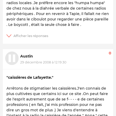
radios locales .Je préfère encore les "humpa humpa"
de chez nous à la diahrée verbale de certaines radios
périphériques . Pour en revenir à Tapie, il fallait ne rien
avoir dans le ciboulot pour regarder une pièce pareille
. Le boycott , était la seule chose à faire .
0
Austin
29 décembre 2008 à 12:19:30
"caissières de Lafayette."
Arrêtons de stigmatiser les caissières.J'en connais de
plus cultivées que certains ici sur ce site .On peut faire
de l'esprit autrement que de se f- - - - e de certaines
professions ( en fait, j'ai mis profession pour ne pas
dire un gros mot de plus .) Je viens d'entendre à
l'instant à la radio la caissière de l'année " Anna " cette