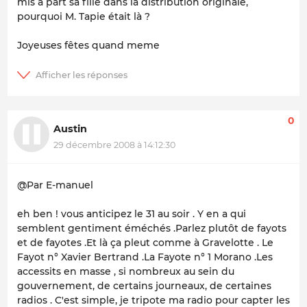
mis a part sa fille dans la distribution originale,
pourquoi M. Tapie était là ?
Joyeuses fêtes quand meme
0
Austin
29 décembre 2008 à 14:12:30
@Par E-manuel
eh ben ! vous anticipez le 31 au soir . Y en a qui
semblent gentiment éméchés .Parlez plutôt de fayots
et de fayotes .Et là ça pleut comme à Gravelotte . Le
Fayot n° Xavier Bertrand .La Fayote n° 1 Morano .Les
accessits en masse , si nombreux au sein du
gouvernement, de certains journeaux, de certaines
radios . C'est simple, je tripote ma radio pour capter les