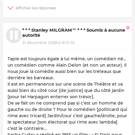
0
* * * Stanley MILGRAM™ * * * Soumis à aucune
autorité
31 décembre 2008 à 16:51:52
Tapie est toujours égale à lui même, un comédien né…
un comédien comme Alain Delon (et non un acteur). Il
nous joue la comédie aussi bien sur les tréteaux que
derrière les barreaux.
Il est en permanence sur une scène de Théâtre et va
aussi bien du côté cour [de justice] que du côté jardin
[pour tel Harpagon enterrer son trésor].
De se fait on ne comprend pas si c’est un homme de
gauche ou de droite ? Pour le comédien [politicard qui
rime avec tricard] Jardin/cour c’est gauche/droite, pour
le spectateur [son électorat qui rime avec lambda]
c’est le contraire…
Sacha Guitry a réalisé en 1955 un film : « Si Paris nous