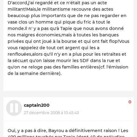
D'accord,j'ai regardé et ce n'était pas un acte
militant!Mais,le militantisme recouvre des actes
beaucoup plus importants que de ne pas regarder en
vase clos un homme qui pique du fric à tout le
monde.Il n' y a pas qu'à Tapie que nous avons donné
nos maigres économies,mais à toutes les banques
privées qui ont joué à la bourse et qui ont fait flop!Vous
vous rappelez de tout cet argent qui les a
renflouées,alors qu'il n'y en a plus pour les retraites et
la sécu,et qu'on laisse mourir les SDF dans la rue et
qu'on ne reloge pas des familles entières(cf. l'émission
de la semaine dernière).
0
captain200
27 décembre 2008 à 10:45:43
Oui, y a pas à dire, Bayrou a définitivement raison ! Les
400 millions touchés par Tapie (dont 40 de préjudice