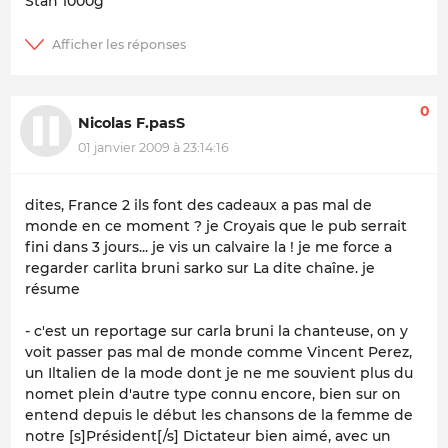
Stan 1000g
0
Nicolas F.pasS
01 janvier 2009 à 23:14:16
dites, France 2 ils font des cadeaux a pas mal de
monde en ce moment ? je Croyais que le pub serrait
fini dans 3 jours... je vis un calvaire la ! je me force a
regarder carlita bruni sarko sur La dite chaîne. je
résume
- c'est un reportage sur carla bruni la chanteuse, on y
voit passer pas mal de monde comme Vincent Perez,
un Iltalien de la mode dont je ne me souvient plus du
nomet plein d'autre type connu encore, bien sur on
entend depuis le début les chansons de la femme de
notre [s]Président[/s] Dictateur bien aimé, avec un