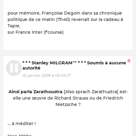
pour mémoire, Françoise Degoin dans sa chronique
politique de ce matin (7h40) revenait sur la cadeau à
Tapie.
sur France Inter (f'course)
0
* * * Stanley MILGRAM™ * * * Soumis à aucune
autorité
02 janvier 2009 à 09:49:27
Ainsi parla Zarathoustra
[Also sprach Zarathustra] est-
elle une œuvre de Richard Strauss ou de Friedrich
Nietzsche ?
… à méditer !