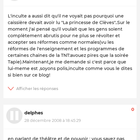
L'inculte a aussi dit qu'il ne voyait pas pourquoi une
caissière devait avoir lu "La princesse de Clèves"..Sur le
moment j'ai pensé qu'il voulait que les gens soient
complètement abrutis pour ne plus se révolter et
accepter ses réformes comme normales(vu les
réformes de l'enseignement et les programmes de
certaines chaines de la TNT:avouez pires que la soirée
Tapie).Maintenant,je me demande si c'est parce que
lui-meme est ,soyons polis,inculte comme vous le dites
si bien sur ce blog!
0
delphes
28 décembre 2008 à 18:45:29
en parlant de théâtre et de pouvoir : vous savez pas