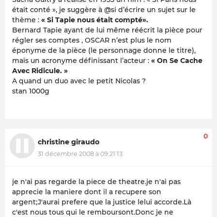
était conté », je suggère à @si d’écrire un sujet sur le
thème :
« Si Tapie nous était compté».
Bernard Tapie ayant de lui même réécrit la pièce pour
régler ses comptes , OSCAR n’est plus le nom
éponyme de la pièce (le personnage donne le titre),
mais un acronyme définissant l’acteur :
« On Se Cache
Avec Ridicule. »
A quand un duo avec le petit Nicolas ?
stan 1000g
0
christine giraudo
31 décembre 2008 à 09:21:13
je n'ai pas regarde la piece de theatre.je n'ai pas
apprecie la maniere dont il a recupere son
argent;J'aurai prefere que la justice lelui accorde.Là
c'est nous tous qui le remboursont.Donc je ne