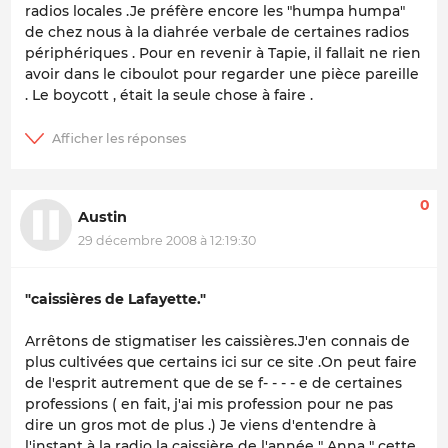
radios locales .Je préfère encore les "humpa humpa"
de chez nous à la diahrée verbale de certaines radios
périphériques . Pour en revenir à Tapie, il fallait ne rien
avoir dans le ciboulot pour regarder une pièce pareille
. Le boycott , était la seule chose à faire .
0
Austin
29 décembre 2008 à 12:19:30
"caissières de Lafayette."
Arrêtons de stigmatiser les caissières.J'en connais de
plus cultivées que certains ici sur ce site .On peut faire
de l'esprit autrement que de se f- - - - e de certaines
professions ( en fait, j'ai mis profession pour ne pas
dire un gros mot de plus .) Je viens d'entendre à
l'instant à la radio la caissière de l'année " Anna " cette