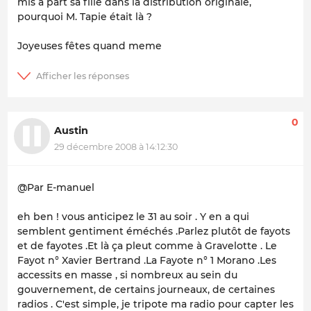
mis a part sa fille dans la distribution originale,
pourquoi M. Tapie était là ?
Joyeuses fêtes quand meme
0
Austin
29 décembre 2008 à 14:12:30
@Par E-manuel
eh ben ! vous anticipez le 31 au soir . Y en a qui
semblent gentiment éméchés .Parlez plutôt de fayots
et de fayotes .Et là ça pleut comme à Gravelotte . Le
Fayot n° Xavier Bertrand .La Fayote n° 1 Morano .Les
accessits en masse , si nombreux au sein du
gouvernement, de certains journeaux, de certaines
radios . C'est simple, je tripote ma radio pour capter les