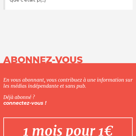
ABONNEZ-VOUS
En vous abonnant, vous contribuez à une information sur
les médias indépendante et sans pub.
Déjà abonné ?
connectez-vous !
1 mois pour 1€