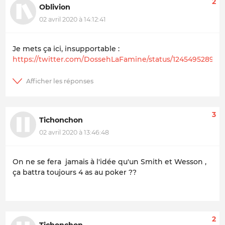
2
Oblivion
02 avril 2020 à 14:12:41
Je mets ça ici, insupportable :
https://twitter.com/DossehLaFamine/status/12454952899
3
Tichonchon
02 avril 2020 à 13:46:48
On ne se fera jamais à l'idée qu'un Smith et Wesson ,
ça battra toujours 4 as au poker ??
2
Tichonchon