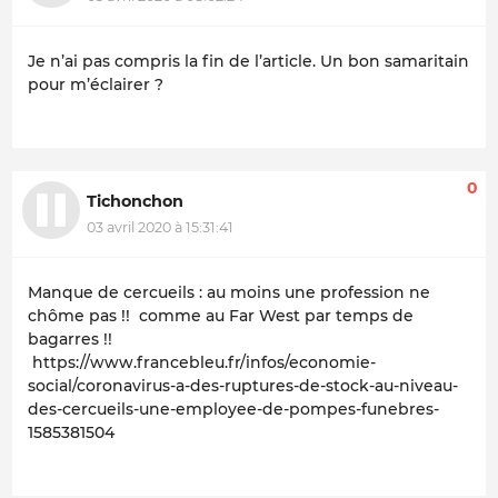
Je n’ai pas compris la fin de l’article. Un bon samaritain
pour m’éclairer ?
0
Tichonchon
03 avril 2020 à 15:31:41
Manque de cercueils : au moins une profession ne
chôme pas !! comme au Far West par temps de
bagarres !!
https://www.francebleu.fr/infos/economie-
social/coronavirus-a-des-ruptures-de-stock-au-niveau-
des-cercueils-une-employee-de-pompes-funebres-
1585381504