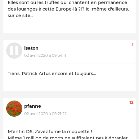
Elles sont où les truffes qui chantent en permanence
des louanges à cette Europe-là ?!? Ici même d'ailleurs,
sur ce site...
1
isaton
02 avril 2020 à 09:54:11
Tiens, Patrick Artus encore et toujours...
12
pfanne
02 avril 2020 à 09:21:22
M'enfin DS, z'avez fumé la moquette !
Même 1 million de morts ne suffiraient pas à ébranler