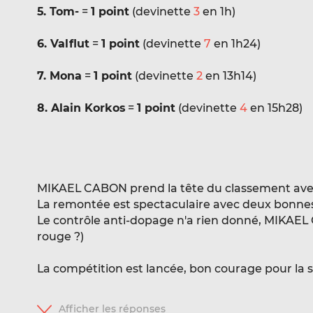
5. Tom-
=
1 point
(devinette
3
en 1h)
6. Valflut
=
1 point
(devinette
7
en 1h24)
7. Mona
=
1 point
(devinette
2
en 13h14)
8. Alain Korkos
=
1 point
(devinette
4
en 15h28)
MIKAEL CABON prend la tête du classement ave
La remontée est spectaculaire avec deux bonnes 
Le contrôle anti-dopage n'a rien donné, MIKAEL
rouge ?)
La compétition est lancée, bon courage pour la su