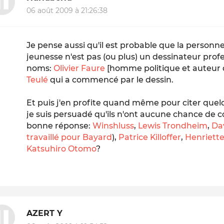
06 août 2009 à 21:26:38
Je pense aussi qu'il est probable que la personne
jeunesse n'est pas (ou plus) un dessinateur prof
noms:
Olivier Faure
[homme politique et auteur 
Teulé
qui a commencé par le dessin.
Et puis j'en profite quand même pour citer que
je suis persuadé qu'ils n'ont aucune chance de c
bonne réponse:
Winshluss
,
Lewis Trondheim
,
Da
travaillé pour Bayard
),
Patrice Killoffer
,
Henriett
Katsuhiro Otomo
?
AZERT Y