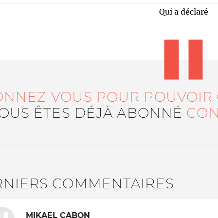
Qui a déclaré
ONNEZ-VOUS POUR POUVOIR
VOUS ÊTES DÉJÀ ABONNÉ
CON
Le médiateur
L'équipe
RNIERS COMMENTAIRES
MIKAEL CABON