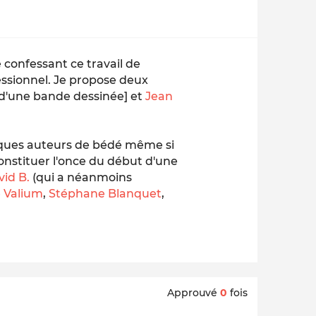
 confessant ce travail de
essionnel. Je propose deux
d'une bande dessinée]
et
Jean
lques auteurs de bédé même si
onstituer l'once du début d'une
vid B.
(qui a néanmoins
e Valium
,
Stéphane Blanquet
,
Approuvé
0
fois