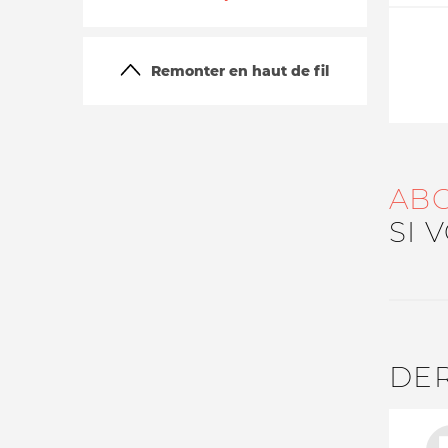
Remonter en haut de fil
AB
SI 
La vie du site
DE