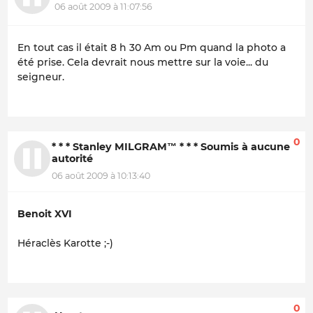
06 août 2009 à 11:07:56
En tout cas il était 8 h 30 Am ou Pm quand la photo a
été prise. Cela devrait nous mettre sur la voie... du
seigneur.
0
* * * Stanley MILGRAM™ * * * Soumis à aucune
autorité
06 août 2009 à 10:13:40
Benoit XVI
Héraclès Karotte ;-)
0