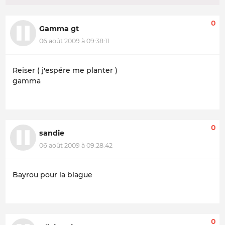
0
Gamma gt
06 août 2009 à 09:38:11
Reiser ( j'espére me planter )
gamma
0
sandie
06 août 2009 à 09:28:42
Bayrou pour la blague
0