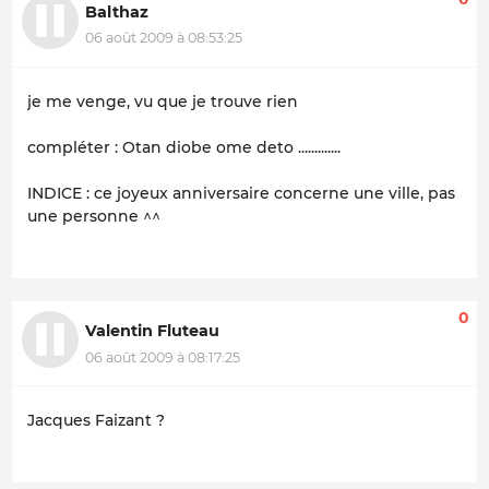
Balthaz
06 août 2009 à 08:53:25
je me venge, vu que je trouve rien
compléter : Otan diobe ome deto .............
INDICE : ce joyeux anniversaire concerne une ville, pas
une personne ^^
0
Valentin Fluteau
06 août 2009 à 08:17:25
Jacques Faizant ?