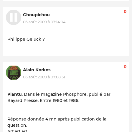
0
Choupichou
06 août 2009 à 07:14:04
Philippe Geluck ?
0
Alain Korkos
06 août 2009 à 07:08:51
Plantu
. Dans le magazine
Phosphore
, publié par
Bayard Presse. Entre 1980 et 1986.
Réponse donnée 4 mn après publication de la
question.
Arf arf arf.