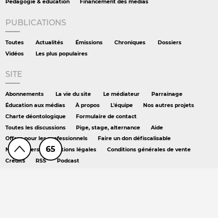
Pédagogie & éducation
Financement des medias
PUBLICATIONS
Toutes
Actualités
Émissions
Chroniques
Dossiers
Vidéos
Les plus populaires
SITE
Abonnements
La vie du site
Le médiateur
Parrainage
Éducation aux médias
À propos
L'équipe
Nos autres projets
Charte déontologique
Formulaire de contact
Toutes les discussions
Pige, stage, alternance
Aide
Offres pour les professionnels
Faire un don défiscalisable
65
Newsletters
Mentions légales
Conditions générales de vente
Crédits
RSS
Podcast
AILLEURS