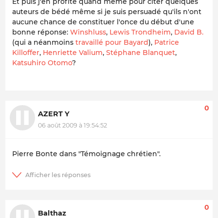
Et puis j'en profite quand même pour citer quelques
auteurs de bédé même si je suis persuadé qu'ils n'ont
aucune chance de constituer l'once du début d'une
bonne réponse:
Winshluss
,
Lewis Trondheim
,
David B.
(qui a néanmoins
travaillé pour Bayard
),
Patrice
Killoffer
,
Henriette Valium
,
Stéphane Blanquet
,
Katsuhiro Otomo
?
0
AZERT Y
06 août 2009 à 19:54:52
Pierre Bonte dans "Témoignage chrétien".
0
Balthaz