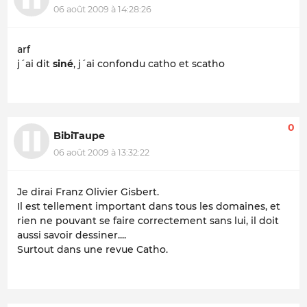
06 août 2009 à 14:28:26
arf
j´ai dit
siné
, j´ai confondu catho et scatho
0
BibiTaupe
06 août 2009 à 13:32:22
Je dirai Franz Olivier Gisbert.
Il est tellement important dans tous les domaines, et
rien ne pouvant se faire correctement sans lui, il doit
aussi savoir dessiner....
Surtout dans une revue Catho.