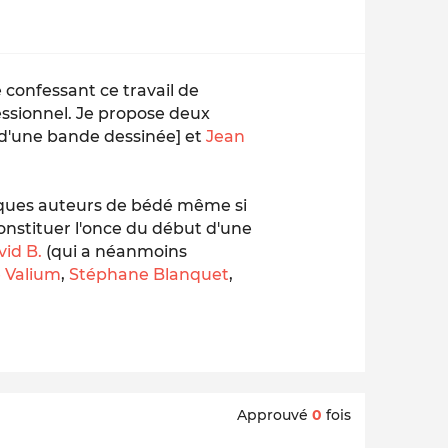
 confessant ce travail de
essionnel. Je propose deux
d'une bande dessinée]
et
Jean
lques auteurs de bédé même si
onstituer l'once du début d'une
vid B.
(qui a néanmoins
e Valium
,
Stéphane Blanquet
,
Approuvé
0
fois