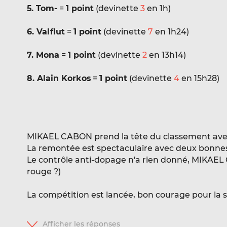
5. Tom-
=
1 point
(devinette
3
en 1h)
6. Valflut
=
1 point
(devinette
7
en 1h24)
7. Mona
=
1 point
(devinette
2
en 13h14)
8. Alain Korkos
=
1 point
(devinette
4
en 15h28)
MIKAEL CABON prend la tête du classement ave
La remontée est spectaculaire avec deux bonnes 
Le contrôle anti-dopage n'a rien donné, MIKAEL
rouge ?)
La compétition est lancée, bon courage pour la su