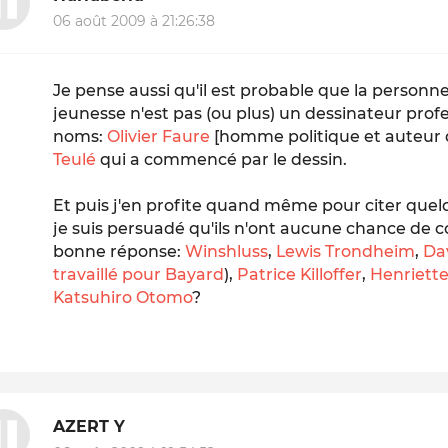
06 août 2009 à 21:26:38
Je pense aussi qu'il est probable que la personne
jeunesse n'est pas (ou plus) un dessinateur prof
noms:
Olivier Faure
[homme politique et auteur 
Teulé
qui a commencé par le dessin.
Et puis j'en profite quand même pour citer que
je suis persuadé qu'ils n'ont aucune chance de c
bonne réponse:
Winshluss
,
Lewis Trondheim
,
Da
travaillé pour Bayard
),
Patrice Killoffer
,
Henriett
Katsuhiro Otomo
?
AZERT Y