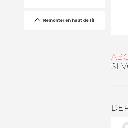
Remonter en haut de fil
AB
SI 
La vie du site
DE