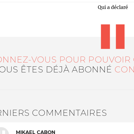
Qui a déclaré
ONNEZ-VOUS POUR POUVOIR
VOUS ÊTES DÉJÀ ABONNÉ
CON
Le médiateur
L'équipe
RNIERS COMMENTAIRES
MIKAEL CABON