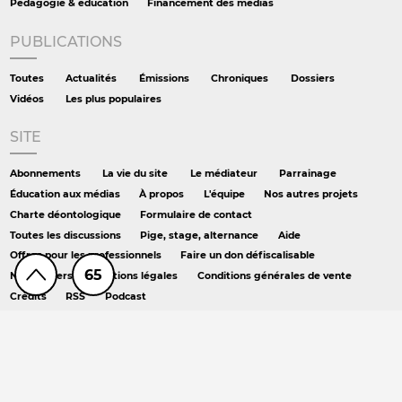
Pédagogie & éducation
Financement des medias
PUBLICATIONS
Toutes
Actualités
Émissions
Chroniques
Dossiers
Vidéos
Les plus populaires
SITE
Abonnements
La vie du site
Le médiateur
Parrainage
Éducation aux médias
À propos
L'équipe
Nos autres projets
Charte déontologique
Formulaire de contact
Toutes les discussions
Pige, stage, alternance
Aide
Offres pour les professionnels
Faire un don défiscalisable
65
Newsletters
Mentions légales
Conditions générales de vente
Crédits
RSS
Podcast
AILLEURS