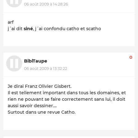
06 août 2009 à 14:28:26
arf
j´ai dit
siné
, j´ai confondu catho et scatho
0
BibiTaupe
06 août 2009 à 13:32:22
Je dirai Franz Olivier Gisbert.
Il est tellement important dans tous les domaines, et
rien ne pouvant se faire correctement sans lui, il doit
aussi savoir dessiner....
Surtout dans une revue Catho.