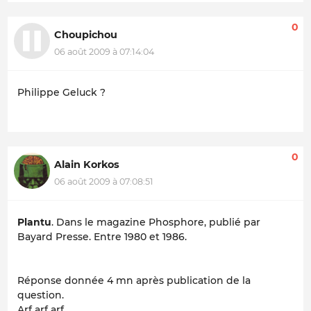
0
Choupichou
06 août 2009 à 07:14:04
Philippe Geluck ?
0
Alain Korkos
06 août 2009 à 07:08:51
Plantu
. Dans le magazine
Phosphore
, publié par
Bayard Presse. Entre 1980 et 1986.
Réponse donnée 4 mn après publication de la
question.
Arf arf arf.