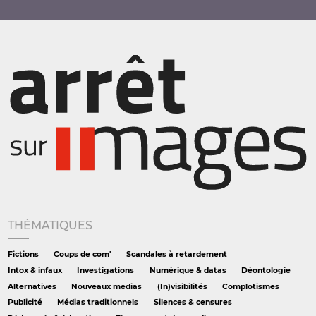
THÉMATIQUES
Fictions
Coups de com'
Scandales à retardement
Intox & infaux
Investigations
Numérique & datas
Déontologie
Alternatives
Nouveaux medias
(In)visibilités
Complotismes
Publicité
Médias traditionnels
Silences & censures