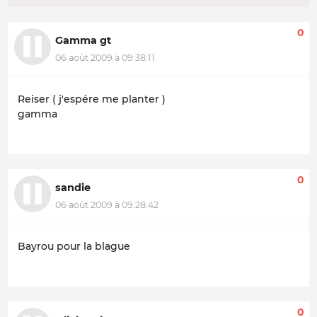
0
Gamma gt
06 août 2009 à 09:38:11
Reiser ( j'espére me planter )
gamma
0
sandie
06 août 2009 à 09:28:42
Bayrou pour la blague
0