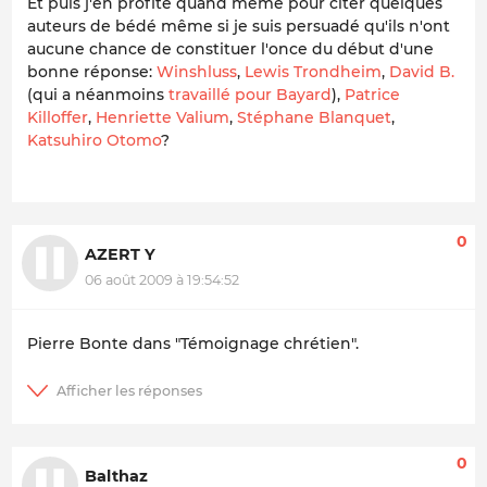
Et puis j'en profite quand même pour citer quelques
auteurs de bédé même si je suis persuadé qu'ils n'ont
aucune chance de constituer l'once du début d'une
bonne réponse:
Winshluss
,
Lewis Trondheim
,
David B.
(qui a néanmoins
travaillé pour Bayard
),
Patrice
Killoffer
,
Henriette Valium
,
Stéphane Blanquet
,
Katsuhiro Otomo
?
0
AZERT Y
06 août 2009 à 19:54:52
Pierre Bonte dans "Témoignage chrétien".
0
Balthaz