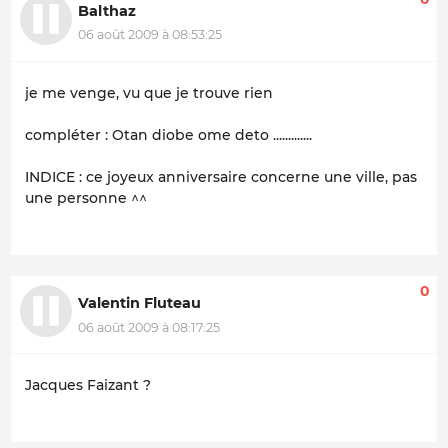
Balthaz
06 août 2009 à 08:53:25
je me venge, vu que je trouve rien
compléter : Otan diobe ome deto .............
INDICE : ce joyeux anniversaire concerne une ville, pas
une personne ^^
0
Valentin Fluteau
06 août 2009 à 08:17:25
Jacques Faizant ?