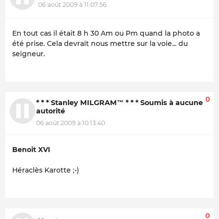
06 août 2009 à 11:07:56
En tout cas il était 8 h 30 Am ou Pm quand la photo a
été prise. Cela devrait nous mettre sur la voie... du
seigneur.
0
* * * Stanley MILGRAM™ * * * Soumis à aucune
autorité
06 août 2009 à 10:13:40
Benoit XVI
Héraclès Karotte ;-)
0