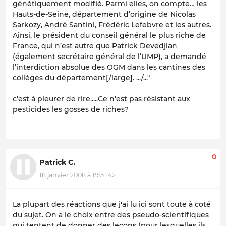
génétiquement modifié. Parmi elles, on compte… les
Hauts-de-Seine, département d’origine de Nicolas
Sarkozy, André Santini, Frédéric Lefebvre et les autres.
Ainsi, le président du conseil général le plus riche de
France, qui n’est autre que Patrick Devedjian
(également secrétaire général de l’UMP), a demandé
l’interdiction absolue des OGM dans les cantines des
collèges du département[/large].
.../..."
c'est à pleurer de rire.....Ce n'est pas résistant aux
pesticides les gosses de riches?
0
Patrick C.
18 janvier 2008 à 19:51:42
La plupart des réactions que j'ai lu ici sont toute à coté
du sujet. On a le choix entre des pseudo-scientifiques
qui tentent de donner des leçons (pour lesquelles ils