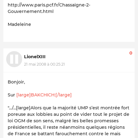
http://www.paris.pcf.fr/Chassaigne-2-
Gouvernement.html
Madeleine
0
LionelXIII
21 mai 2008 à 00:25:21
Bonjoir,
Sur
[large]BAKCHICH:[/large]
".../...
[large]Alors que la majorité UMP s’est montrée fort
poreuse aux lobbies au point de vider tout le projet de
loi OGM de son sens, malgré les belles promesses
présidentielles, il reste néanmoins quelques régions
de France se battant farouchement contre le maïs