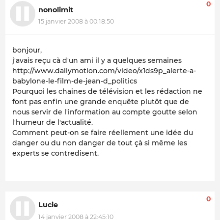
0
nonolimit
15 janvier 2008 à 00:18:50
bonjour,
j'avais reçu cà d'un ami il y a quelques semaines
http://www.dailymotion.com/video/x1ds9p_alerte-a-
babylone-le-film-de-jean-d_politics
Pourquoi les chaines de télévision et les rédaction ne
font pas enfin une grande enquête plutôt que de
nous servir de l'information au compte goutte selon
l'humeur de l'actualité.
Comment peut-on se faire réellement une idée du
danger ou du non danger de tout çà si même les
experts se contredisent.
0
Lucie
14 janvier 2008 à 22:45:10