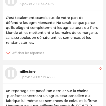
16 janvier 2008 à 02:42:58
C'est totalement scandaleux de votre part de
défendre les ogm Monsanto. Ne serait-ce que parce
qu'ils piègent complètement les agriculteurs du Tiers-
Monde et les mettent entre les mains de comerçants
sans scrupules en dénaturant les semences et les
rendant stériles.
0
millesime
15 janvier 2008 à 19:46:18
un reportage est passé l'an dernier sur la chaine
"planète" concernant un agriculteur canadien qui
fabrique lui-même ses semences de colza, et la firme
Monsanto avait par hélicoptère semé du RON TUP