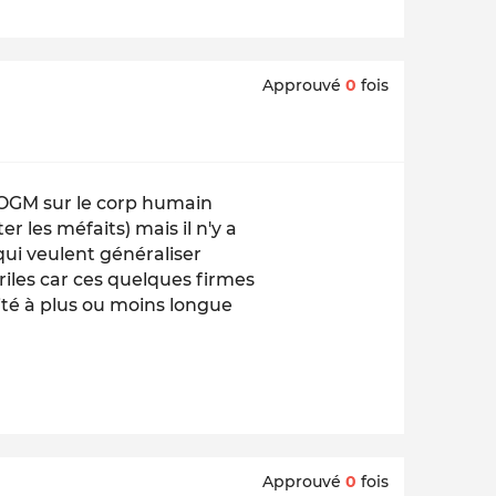
Approuvé
0
fois
s OGM sur le corp humain
r les méfaits) mais il n'y a
qui veulent généraliser
ériles car ces quelques firmes
ité à plus ou moins longue
Approuvé
0
fois