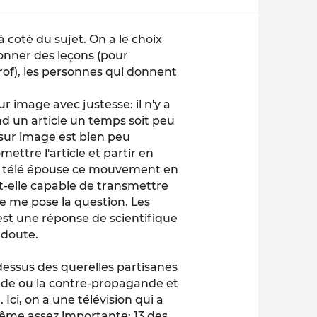
 à coté du sujet. On a le choix
onner des leçons (pour
prof), les personnes qui donnent
ur image avec justesse: il n'y a
d un article un temps soit peu
t sur image est bien peu
mettre l'article et partir en
La télé épouse ce mouvement en
est-elle capable de transmettre
e me pose la question. Les
est une réponse de scientifique
 doute.
u dessus des querelles partisanes
nde ou la contre-propagande et
 Ici, on a une télévision qui a
me assez importante: 13 des