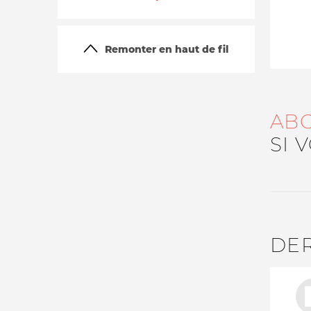
Remonter en haut de fil
AB
SI 
La vie du site
DE