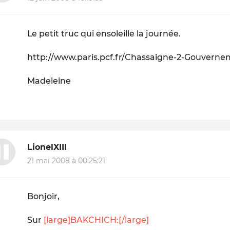
Le petit truc qui ensoleille la journée.
http://www.paris.pcf.fr/Chassaigne-2-Gouvern
Madeleine
LionelXIII
21 mai 2008 à 00:25:21
Bonjoir,
Sur
[large]BAKCHICH:[/large]