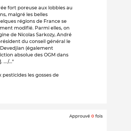
rée fort poreuse aux lobbies au
ns, malgré les belles
uelques régions de France se
ent modifié. Parmi elles, on
ine de Nicolas Sarkozy, André
 président du conseil général le
ck Devedjian (également
diction absolue des OGM dans
].
.../..."
ux pesticides les gosses de
Approuvé
0
fois