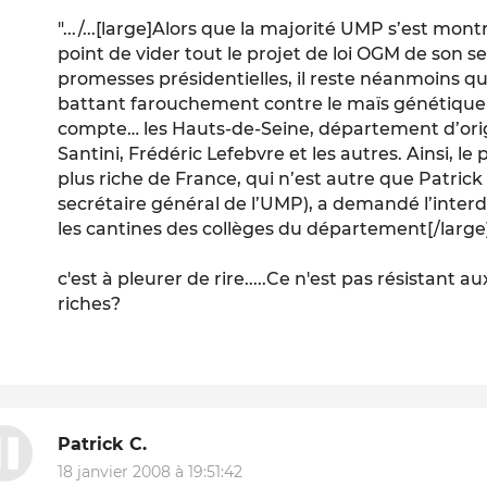
".../...
[large]Alors que la majorité UMP s’est mont
point de vider tout le projet de loi OGM de son se
promesses présidentielles, il reste néanmoins q
battant farouchement contre le maïs génétiquem
compte… les Hauts-de-Seine, département d’orig
Santini, Frédéric Lefebvre et les autres. Ainsi, le
plus riche de France, qui n’est autre que Patri
secrétaire général de l’UMP), a demandé l’inter
les cantines des collèges du département[/large
c'est à pleurer de rire.....Ce n'est pas résistant a
riches?
Patrick C.
18 janvier 2008 à 19:51:42