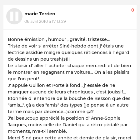
0
marie Terrien
06 avril 2010 à 17:13:29
Bonne émission , humour , gravité, tristesse...
Triste de voir s' arrêter Siné-hebdo dont j' étais une
lectrice assidûe malgré quelques réticences à l' égard
de dessins un peu trash(s)!!
Le plaisir d' aller l' acheter chaque mercredi et de bien
le montrer en regagnant ma voiture... On a les plaisirs
que l'on peut!
J' appuie Guillon et Porte à fond , j' essaie de ne
manquer aucune de leurs chroniques , c'est jouissif...
Etonnée d' entendre de la bouche de Besson que des
"amis...", çà a des "amis" des types (je pense à un autre
terme mais par décence...)comme çà?
J'ai beaucoup apprécié la position d' Anne-Sophie
Jacques, moins celle de Daniel qui a rétro-pédalé par
moments, m'a-t-il semblé.
Merci Siné pour cette année et demie de plaisir, merci