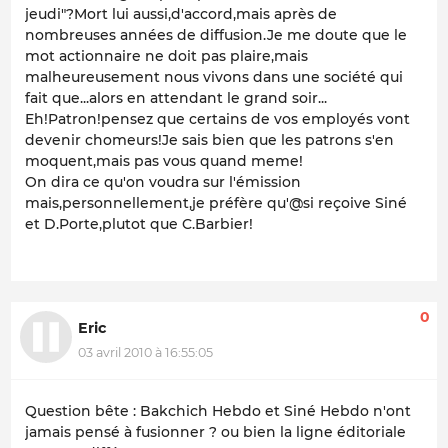
jeudi"?Mort lui aussi,d'accord,mais après de
nombreuses années de diffusion.Je me doute que le
mot actionnaire ne doit pas plaire,mais
malheureusement nous vivons dans une société qui
fait que...alors en attendant le grand soir...
Eh!Patron!pensez que certains de vos employés vont
devenir chomeurs!Je sais bien que les patrons s'en
moquent,mais pas vous quand meme!
On dira ce qu'on voudra sur l'émission
mais,personnellement,je préfère qu'@si reçoive Siné
et D.Porte,plutot que C.Barbier!
0
Eric
03 avril 2010 à 16:55:05
Question bête : Bakchich Hebdo et Siné Hebdo n'ont
jamais pensé à fusionner ? ou bien la ligne éditoriale