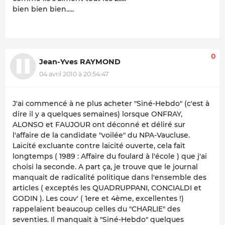
bien bien bien.....
0
Jean-Yves RAYMOND
04 avril 2010 à 20:54:47
J'ai commencé à ne plus acheter "Siné-Hebdo" (c'est à
dire il y a quelques semaines) lorsque ONFRAY,
ALONSO et FAUJOUR ont déconné et déliré sur
l'affaire de la candidate "voilée" du NPA-Vaucluse.
Laïcité excluante contre laïcité ouverte, cela fait
longtemps ( 1989 : Affaire du foulard à l'école ) que j'ai
choisi la seconde. A part ça, je trouve que le journal
manquait de radicalité politique dans l'ensemble des
articles ( exceptés les QUADRUPPANI, CONCIALDI et
GODIN ). Les couv' ( 1ere et 4ème, excellentes !)
rappelaient beaucoup celles du "CHARLIE" des
seventies. Il manquait à "Siné-Hebdo" quelques