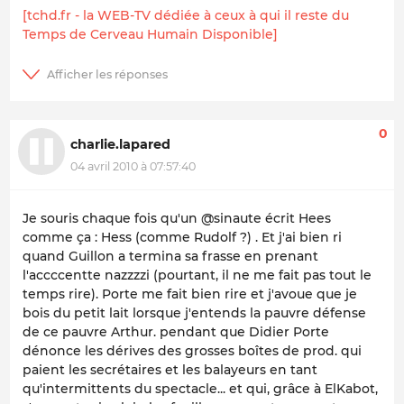
[tchd.fr - la WEB-TV dédiée à ceux à qui il reste du
Temps de Cerveau Humain Disponible]
0
charlie.lapared
04 avril 2010 à 07:57:40
Je souris chaque fois qu'un @sinaute écrit Hees
comme ça : Hess (comme Rudolf ?) . Et j'ai bien ri
quand Guillon a termina sa frasse en prenant
l'accccentte nazzzzi (pourtant, il ne me fait pas tout le
temps rire). Porte me fait bien rire et j'avoue que je
bois du petit lait lorsque j'entends la pauvre défense
de ce pauvre Arthur. pendant que Didier Porte
dénonce les dérives des grosses boîtes de prod. qui
paient les secrétaires et les balayeurs en tant
qu'intermittents du spectacle... et qui, grâce à ElKabot,