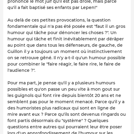
prononcé le mot juif qu'il est pas drôle, mais parce
qu'il a fait baptisé ses enfants par Lepen!"
Au delà de ces petites provocations, la question
fondamentale qui n'a pas été posée est "faut il un gros
humour qui tâche pour dénoncer les choses ?". Un
humour qui tâche et finit inévitablement par dérâper
au point que dans tous les défenseurs, de gauche, de
Guillon il y a toujours un moment où instinctivement
on se retrouve gêné. Il n'y a-t-il qu'un humour possible
pour combiner le "faire réagir, le faire rire, le faire de
l'audience ?".
Pour ma part, je pense qu'il y a plusieurs humours
possibles et qu'on passe un peu vite à mon gout sur
les guignols qui font rire depuis bientôt 20 ans et ne
semblent pas pour le moment menacé. Parce qu'il y a
des humoristes plus radicaux qui sont en ligne de
mire avant eux ? Parce qu'ils sont devenus ringards ou
font partis désormais du "système" ? Quelques
questions entre autres qui pourraient leur être poser
lors d'un approfondissement de l'humour sur les