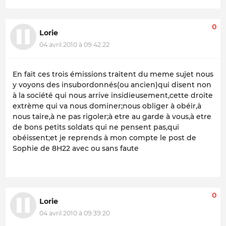
0
Lorie
04 avril 2010 à 09:42:22
En fait ces trois émissions traitent du meme sujet nous
y voyons des insubordonnés(ou ancien)qui disent non
à la société qui nous arrive insidieusement,cette droite
extrème qui va nous dominer;nous obliger à obéir,à
nous taire,à ne pas rigoler;à etre au garde à vous,à etre
de bons petits soldats qui ne pensent pas,qui
obéissent;et je reprends à mon compte le post de
Sophie de 8H22 avec ou sans faute
0
Lorie
04 avril 2010 à 09:39:20