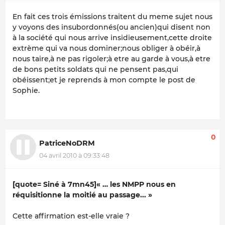
En fait ces trois émissions traitent du meme sujet nous
y voyons des insubordonnés(ou ancien)qui disent non
à la société qui nous arrive insidieusement,cette droite
extrème qui va nous dominer;nous obliger à obéir,à
nous taire,à ne pas rigoler;à etre au garde à vous,à etre
de bons petits soldats qui ne pensent pas,qui
obéissent;et je reprends à mon compte le post de
Sophie.
0
PatriceNoDRM
04 avril 2010 à 09:33:48
[quote= Siné à 7mn45]« …
les NMPP nous en
réquisitionne la moitié au passage
... »
Cette affirmation est-elle vraie ?