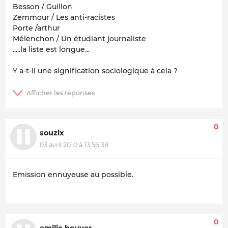
Besson / Guillon
Zemmour / Les anti-racistes
Porte /arthur
Mélenchon / Un étudiant journaliste
.....la liste est longue...
Y a-t-il une signification sociologique à cela ?
0
souzix
03 avril 2010 à 13:56:38
Emission ennuyeuse au possible.
0
emilie bouyer