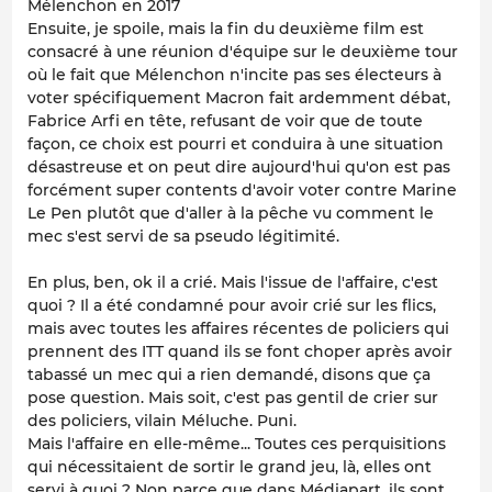
Mélenchon en 2017
Ensuite, je spoile, mais la fin du deuxième film est
consacré à une réunion d'équipe sur le deuxième tour
où le fait que Mélenchon n'incite pas ses électeurs à
voter spécifiquement Macron fait ardemment débat,
Fabrice Arfi en tête, refusant de voir que de toute
façon, ce choix est pourri et conduira à une situation
désastreuse et on peut dire aujourd'hui qu'on est pas
forcément super contents d'avoir voter contre Marine
Le Pen plutôt que d'aller à la pêche vu comment le
mec s'est servi de sa pseudo légitimité.
En plus, ben, ok il a crié. Mais l'issue de l'affaire, c'est
quoi ? Il a été condamné pour avoir crié sur les flics,
mais avec toutes les affaires récentes de policiers qui
prennent des ITT quand ils se font choper après avoir
tabassé un mec qui a rien demandé, disons que ça
pose question. Mais soit, c'est pas gentil de crier sur
des policiers, vilain Méluche. Puni.
Mais l'affaire en elle-même... Toutes ces perquisitions
qui nécessitaient de sortir le grand jeu, là, elles ont
servi à quoi ? Non parce que dans Médiapart, ils sont