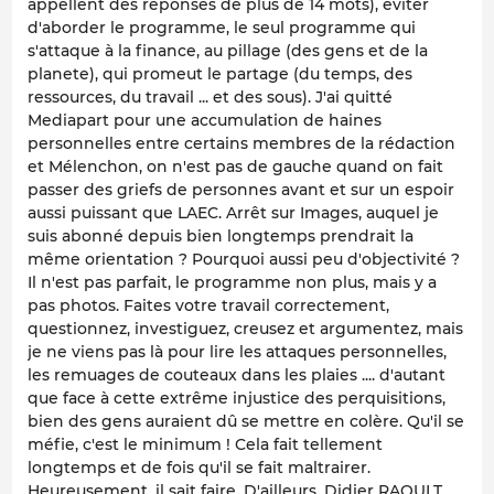
appellent des réponses de plus de 14 mots), éviter
d'aborder le programme, le seul programme qui
s'attaque à la finance, au pillage (des gens et de la
planete), qui promeut le partage (du temps, des
ressources, du travail ... et des sous). J'ai quitté
Mediapart pour une accumulation de haines
personnelles entre certains membres de la rédaction
et Mélenchon, on n'est pas de gauche quand on fait
passer des griefs de personnes avant et sur un espoir
aussi puissant que LAEC. Arrêt sur Images, auquel je
suis abonné depuis bien longtemps prendrait la
même orientation ? Pourquoi aussi peu d'objectivité ?
Il n'est pas parfait, le programme non plus, mais y a
pas photos. Faites votre travail correctement,
questionnez, investiguez, creusez et argumentez, mais
je ne viens pas là pour lire les attaques personnelles,
les remuages de couteaux dans les plaies .... d'autant
que face à cette extrême injustice des perquisitions,
bien des gens auraient dû se mettre en colère. Qu'il se
méfie, c'est le minimum ! Cela fait tellement
longtemps et de fois qu'il se fait maltrairer.
Heureusement, il sait faire. D'ailleurs, Didier RAOULT