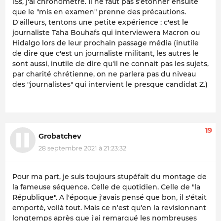
15s, j'ai chronométré. Il ne faut pas s'étonner ensuite
que le "mis en examen" prenne des précautions.
D'ailleurs, tentons une petite expérience : c'est le
journaliste Taha Bouhafs qui interviewera Macron ou
Hidalgo lors de leur prochain passage média (inutile
de dire que c'est un journaliste militant, les autres le
sont aussi, inutile de dire qu'il ne connait pas les sujets,
par charité chrétienne, on ne parlera pas du niveau
des "journalistes" qui intervient le presque candidat Z.)
19
Grobatchev
28 septembre 2021 à 21:23:32
Pour ma part, je suis toujours stupéfait du montage de
la fameuse séquence. Celle de quotidien. Celle de "la
République". A l'époque j'avais pensé que bon, il s'était
emporté, voilà tout. Mais ce n'est qu'en la revisionnant
longtemps après que j'ai remarqué les nombreuses