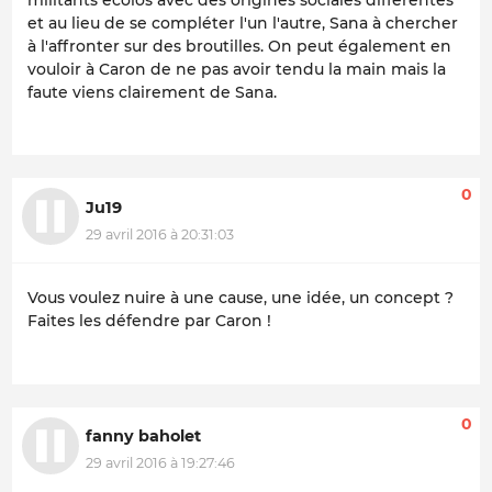
militants écolos avec des origines sociales différentes
et au lieu de se compléter l'un l'autre, Sana à chercher
à l'affronter sur des broutilles. On peut également en
vouloir à Caron de ne pas avoir tendu la main mais la
faute viens clairement de Sana.
0
Ju19
29 avril 2016 à 20:31:03
Vous voulez nuire à une cause, une idée, un concept ?
Faites les défendre par Caron !
0
fanny baholet
29 avril 2016 à 19:27:46