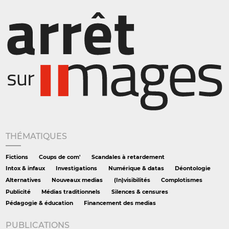
THÉMATIQUES
Fictions
Coups de com'
Scandales à retardement
Intox & infaux
Investigations
Numérique & datas
Déontologie
Alternatives
Nouveaux medias
(In)visibilités
Complotismes
Publicité
Médias traditionnels
Silences & censures
Pédagogie & éducation
Financement des medias
PUBLICATIONS