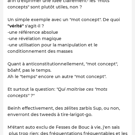
afin d'exprimer une idée clairement- les "mots
concepts" sont plutôt utiles, non ?
Un simple exemple avec un "mot concept". De quoi
"vérité"
s'agit-il ?
-une référence absolue
-une révélation magique
-une utilisation pour la manipulation et le
conditionnement des masses
Quant à anticonstitutionnellement, "mot concept",
bôahf, pas le temps.
Ah le "temps" encore un autre "mot concept".
Et surtout la question:
"Qui maitrise ces "mots
concepts" ?"
Beinh effectivement, des zélites zarbis Sup, ou non,
enverront des tweeds à tire-larigot-go.
M'étant auto exclu de Fesses de Bouc à vie, j'en sais
plus trop rien; des fréquentations fréquentables et les