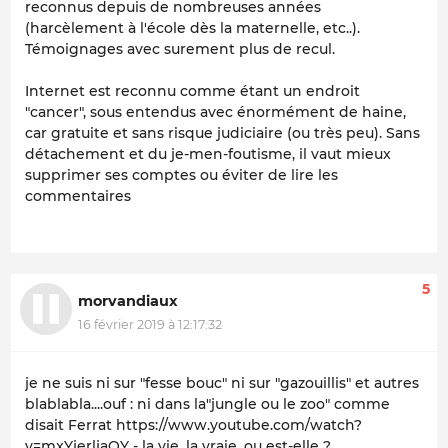
reconnus depuis de nombreuses années
(harcèlement à l'école dès la maternelle, etc..).
Témoignages avec surement plus de recul.
Internet est reconnu comme étant un endroit
"cancer", sous entendus avec énormément de haine,
car gratuite et sans risque judiciaire (ou très peu). Sans
détachement et du je-men-foutisme, il vaut mieux
supprimer ses comptes ou éviter de lire les
commentaires
5
morvandiaux
16 février 2019 à 12:17:32
je ne suis ni sur "fesse bouc" ni sur "gazouillis" et autres
blablabla....ouf : ni dans la"jungle ou le zoo" comme
disait Ferrat https://www.youtube.com/watch?
v=mxYjerljaOY - la vie, la vraie, ou est-elle ?