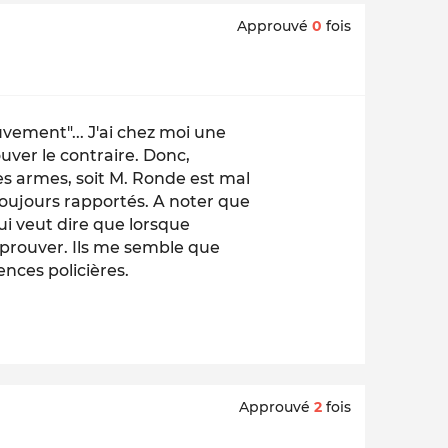
Approuvé
0
fois
uvement"... J'ai chez moi une
uver le contraire. Donc,
es armes, soit M. Ronde est mal
 toujours rapportés. A noter que
i veut dire que lorsque
le prouver. Ils me semble que
ences policières.
Approuvé
2
fois