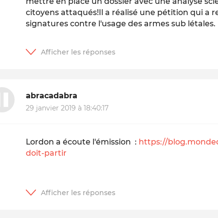
mettre en place un dossier avec une analyse scie
citoyens attaqués!Il a réalisé une pétition qui a r
signatures contre l'usage des armes sub létales.
abracadabra
29 janvier 2019 à 18:40:17
Lordon a écoute l'émission :
https://blog.mondedip
doit-partir