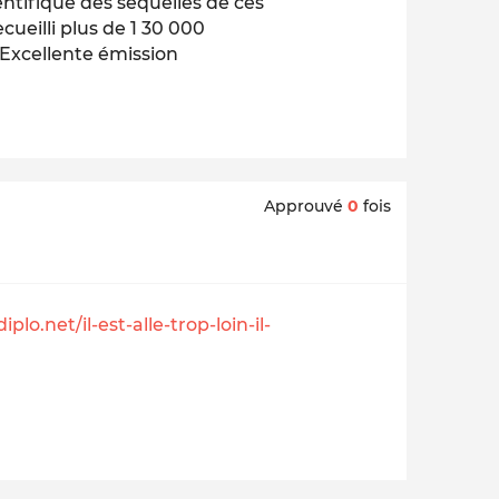
ntifique des séquelles de ces
ecueilli plus de 1 30 000
 Excellente émission
Approuvé
0
fois
lo.net/il-est-alle-trop-loin-il-