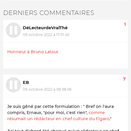
DERNIERS COMMENTAIRES
1
DéLecteurdeVraiThé
09 octobre 2022 à 17:51:45
Honneur à Bruno Latour
7
EB
09 octobre 2022 à 08:38:06
Je suis gêné par cette formulation : " Bref on l'aura
compris, Ernaux, "pour moi, c'est rien",
comme
résumait un rédacteur en chef culture du Figaro
."