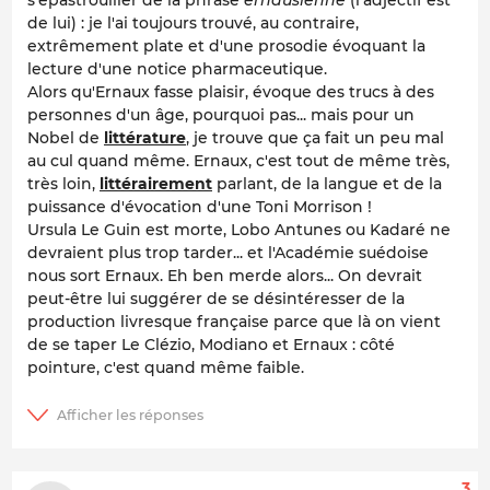
s'épastrouiller de la phrase
ernausienne
(l'adjectif est
de lui) : je l'ai toujours trouvé, au contraire,
extrêmement plate et d'une prosodie évoquant la
lecture d'une notice pharmaceutique.
Alors qu'Ernaux fasse plaisir, évoque des trucs à des
personnes d'un âge, pourquoi pas... mais pour un
Nobel de
littérature
, je trouve que ça fait un peu mal
au cul quand même. Ernaux, c'est tout de même très,
très loin,
littérairement
parlant, de la langue et de la
puissance d'évocation d'une Toni Morrison !
Ursula Le Guin est morte, Lobo Antunes ou Kadaré ne
devraient plus trop tarder... et l'Académie suédoise
nous sort Ernaux. Eh ben merde alors... On devrait
peut-être lui suggérer de se désintéresser de la
production livresque française parce que là on vient
de se taper Le Clézio, Modiano et Ernaux : côté
pointure, c'est quand même faible.
3