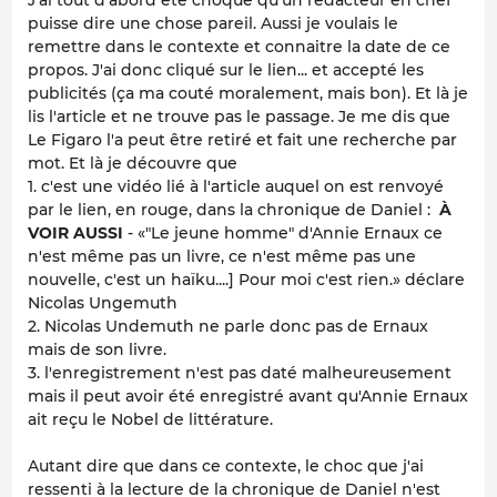
J'ai tout d'abord été choqué qu'un rédacteur en chef
puisse dire une chose pareil. Aussi je voulais le
remettre dans le contexte et connaitre la date de ce
propos. J'ai donc cliqué sur le lien... et accepté les
publicités (ça ma couté moralement, mais bon). Et là je
lis l'article et ne trouve pas le passage. Je me dis que
Le Figaro l'a peut être retiré et fait une recherche par
mot. Et là je découvre que
1. c'est une vidéo lié à l'article auquel on est renvoyé
par le lien, en rouge, dans la chronique de Daniel :
À
VOIR AUSSI
- «"Le jeune homme" d'Annie Ernaux ce
n'est même pas un livre, ce n'est même pas une
nouvelle, c'est un haïku....] Pour moi c'est rien.» déclare
Nicolas Ungemuth
2. Nicolas Undemuth ne parle donc pas de Ernaux
mais de son livre.
3. l'enregistrement n'est pas daté malheureusement
mais il peut avoir été enregistré avant qu'Annie Ernaux
ait reçu le Nobel de littérature.
Autant dire que dans ce contexte, le choc que j'ai
ressenti à la lecture de la chronique de Daniel n'est