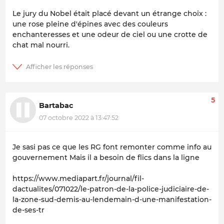
Le jury du Nobel était placé devant un étrange choix :
une rose pleine d'épines avec des couleurs
enchanteresses et une odeur de ciel ou une crotte de
chat mal nourri.
5
Bartabac
07 octobre 2022 à 13:47:52
Je sasi pas ce que les RG font remonter comme info au
gouvernement Mais il a besoin de flics dans la ligne
https://www.mediapart.fr/journal/fil-
dactualites/071022/le-patron-de-la-police-judiciaire-de-
la-zone-sud-demis-au-lendemain-d-une-manifestation-
de-ses-tr