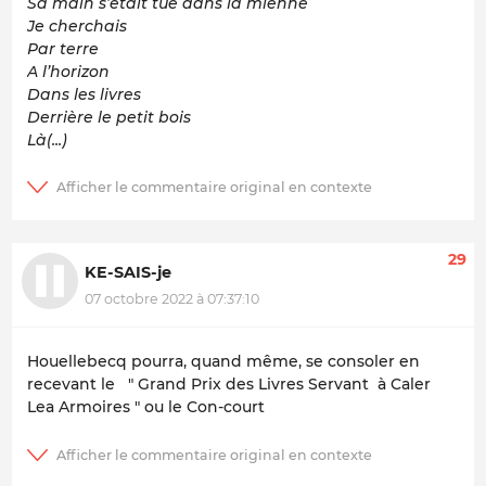
Sa main s’était tue dans la mienne
Je cherchais
Par terre
A l’horizon
Dans les livres
Derrière le petit bois
Là(...)
29
KE-SAIS-je
07 octobre 2022 à 07:37:10
Houellebecq pourra, quand même, se consoler en
recevant le " Grand Prix des Livres Servant à Caler
Lea Armoires " ou le Con-court