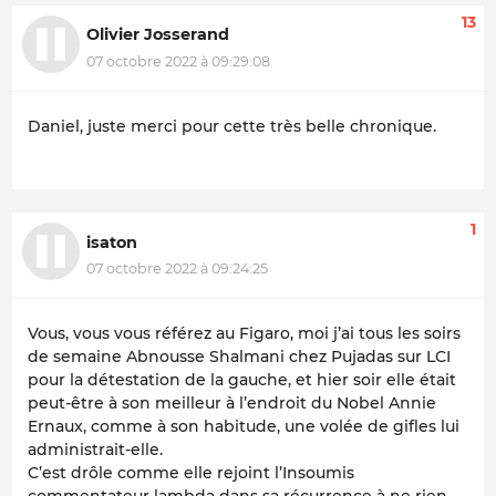
13
Olivier Josserand
07 octobre 2022 à 09:29:08
Daniel, juste merci pour cette très belle chronique.
1
isaton
07 octobre 2022 à 09:24:25
Vous, vous vous référez au Figaro, moi j’ai tous les soirs
de semaine Abnousse Shalmani chez Pujadas sur LCI
pour la détestation de la gauche, et hier soir elle était
peut-être à son meilleur à l’endroit du Nobel Annie
Ernaux, comme à son habitude, une volée de gifles lui
administrait-elle.
C’est drôle comme elle rejoint l’Insoumis
commentateur lambda dans sa récurrence à ne rien