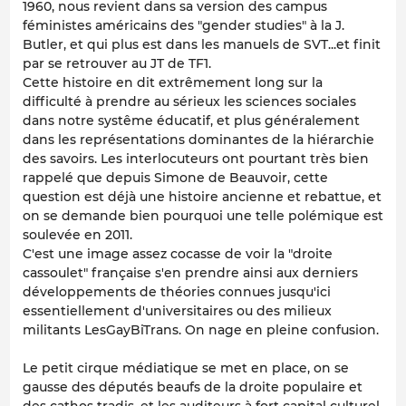
1960, nous revient dans sa version des campus
féministes américains des "gender studies" à la J.
Butler, et qui plus est dans les manuels de SVT...et finit
par se retrouver au JT de TF1.
Cette histoire en dit extrêmement long sur la
difficulté à prendre au sérieux les sciences sociales
dans notre systême éducatif, et plus généralement
dans les représentations dominantes de la hiérarchie
des savoirs. Les interlocuteurs ont pourtant très bien
rappelé que depuis Simone de Beauvoir, cette
question est déjà une histoire ancienne et rebattue, et
on se demande bien pourquoi une telle polémique est
soulevée en 2011.
C'est une image assez cocasse de voir la "droite
cassoulet" française s'en prendre ainsi aux derniers
développements de théories connues jusqu'ici
essentiellement d'universitaires ou des milieux
militants LesGayBiTrans. On nage en pleine confusion.
Le petit cirque médiatique se met en place, on se
gausse des députés beaufs de la droite populaire et
des cathos tradis, et les auditeurs à fort capital culturel