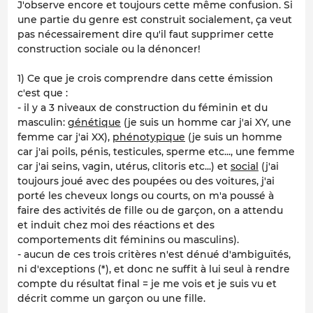
J'observe encore et toujours cette même confusion. Si
une partie du genre est construit socialement, ça veut
pas nécessairement dire qu'il faut supprimer cette
construction sociale ou la dénoncer!
1) Ce que je crois comprendre dans cette émission
c'est que :
- il y a 3 niveaux de construction du féminin et du
masculin:
génétique
(je suis un homme car j'ai XY, une
femme car j'ai XX),
phénotypique
(je suis un homme
car j'ai poils, pénis, testicules, sperme etc..., une femme
car j'ai seins, vagin, utérus, clitoris etc...) et
social
(j'ai
toujours joué avec des poupées ou des voitures, j'ai
porté les cheveux longs ou courts, on m'a poussé à
faire des activités de fille ou de garçon, on a attendu
et induit chez moi des réactions et des
comportements dit féminins ou masculins).
- aucun de ces trois critères n'est dénué d'ambiguïtés,
ni d'exceptions (*), et donc ne suffit à lui seul à rendre
compte du résultat final = je me vois et je suis vu et
décrit comme un garçon ou une fille.