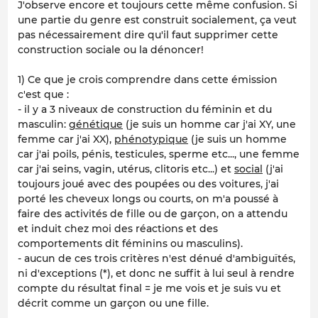
J'observe encore et toujours cette même confusion. Si
une partie du genre est construit socialement, ça veut
pas nécessairement dire qu'il faut supprimer cette
construction sociale ou la dénoncer!
1) Ce que je crois comprendre dans cette émission
c'est que :
- il y a 3 niveaux de construction du féminin et du
masculin:
génétique
(je suis un homme car j'ai XY, une
femme car j'ai XX),
phénotypique
(je suis un homme
car j'ai poils, pénis, testicules, sperme etc..., une femme
car j'ai seins, vagin, utérus, clitoris etc...) et
social
(j'ai
toujours joué avec des poupées ou des voitures, j'ai
porté les cheveux longs ou courts, on m'a poussé à
faire des activités de fille ou de garçon, on a attendu
et induit chez moi des réactions et des
comportements dit féminins ou masculins).
- aucun de ces trois critères n'est dénué d'ambiguïtés,
ni d'exceptions (*), et donc ne suffit à lui seul à rendre
compte du résultat final = je me vois et je suis vu et
décrit comme un garçon ou une fille.