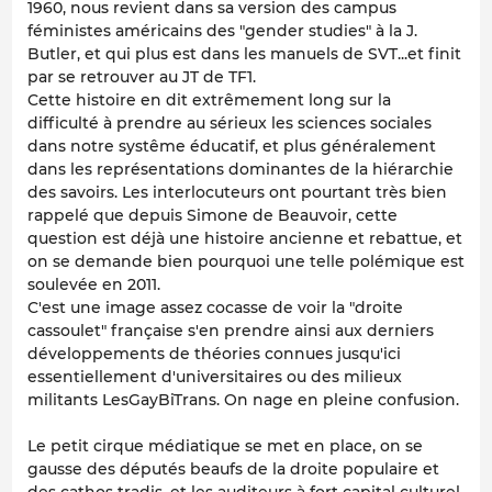
1960, nous revient dans sa version des campus
féministes américains des "gender studies" à la J.
Butler, et qui plus est dans les manuels de SVT...et finit
par se retrouver au JT de TF1.
Cette histoire en dit extrêmement long sur la
difficulté à prendre au sérieux les sciences sociales
dans notre systême éducatif, et plus généralement
dans les représentations dominantes de la hiérarchie
des savoirs. Les interlocuteurs ont pourtant très bien
rappelé que depuis Simone de Beauvoir, cette
question est déjà une histoire ancienne et rebattue, et
on se demande bien pourquoi une telle polémique est
soulevée en 2011.
C'est une image assez cocasse de voir la "droite
cassoulet" française s'en prendre ainsi aux derniers
développements de théories connues jusqu'ici
essentiellement d'universitaires ou des milieux
militants LesGayBiTrans. On nage en pleine confusion.
Le petit cirque médiatique se met en place, on se
gausse des députés beaufs de la droite populaire et
des cathos tradis, et les auditeurs à fort capital culturel