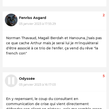
2
Fenriss Asgard
05 janvier 2023 à 17:55:29
Norman Thavaud, Magali Berdah et Hanouna, j'sais pas
ce que cache Arthur mais je serai lui je m'inquiéterai
d'être associé à ce trio de l'enfer. ça vend du rêve "la
french con"
5
Odyssée
05 janvier 2023 à 16:17:03
En y repensant, le coup du consultant en
communication de crise qui vient directement
défendre son client en plateau, cela me semble assez