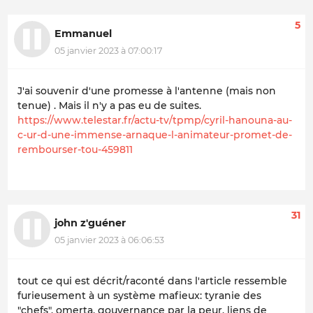
5
Emmanuel
05 janvier 2023 à 07:00:17
J'ai souvenir d'une promesse à l'antenne (mais non
tenue) . Mais il n'y a pas eu de suites.
https://www.telestar.fr/actu-tv/tpmp/cyril-hanouna-au-
c-ur-d-une-immense-arnaque-l-animateur-promet-de-
rembourser-tou-459811
31
john z'guéner
05 janvier 2023 à 06:06:53
tout ce qui est décrit/raconté dans l'article ressemble
furieusement à un système mafieux: tyranie des
"chefs", omerta, gouvernance par la peur, liens de