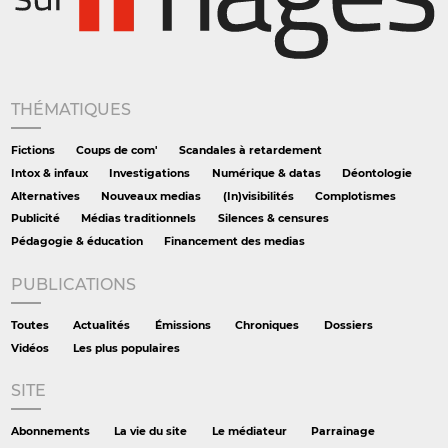
THÉMATIQUES
Fictions
Coups de com'
Scandales à retardement
Intox & infaux
Investigations
Numérique & datas
Déontologie
Alternatives
Nouveaux medias
(In)visibilités
Complotismes
Publicité
Médias traditionnels
Silences & censures
Pédagogie & éducation
Financement des medias
PUBLICATIONS
Toutes
Actualités
Émissions
Chroniques
Dossiers
Vidéos
Les plus populaires
SITE
Abonnements
La vie du site
Le médiateur
Parrainage