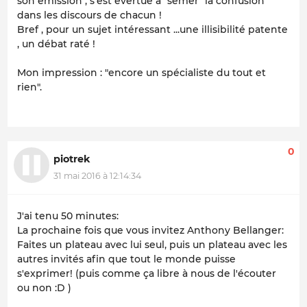
son émission , s'est évertué à "semer" la confusion
dans les discours de chacun !
Bref , pour un sujet intéressant ...une illisibilité patente
, un débat raté !
Mon impression : "encore un spécialiste du tout et
rien".
0
piotrek
31 mai 2016 à 12:14:34
J'ai tenu 50 minutes:
La prochaine fois que vous invitez Anthony Bellanger:
Faites un plateau avec lui seul, puis un plateau avec les
autres invités afin que tout le monde puisse
s'exprimer! (puis comme ça libre à nous de l'écouter
ou non :D )