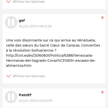
0
gef
02 juin 2016 à 08:22:36
Une voix disonnante sur ce qui arrive au Vénézuela,
celle des sœurs du Sacré Cœur de Caracas. Converties
à la révolution bolivarienne ?
http://ctxt.es/es/20160601/Politica/6388/Venezuela-
Hermanas-del-Sagrado-Coraz%C3%B3n-escasez-de-
alimentos.htm
0
Pato97
02 juin 2016 à 00:00:09