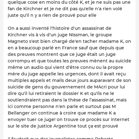
quelque cose en moins du côté K, et je ne suis pas une
fan de Kirchner et je ne dit pas qu'elle n'a rien volé
juste qu'il n y a rien de prouvé pour elle
On a aussi inventé l'histoire d'un assassinat de
Kirchner vis à vis d'un juge NIssman, le groupe
Magneto s'est bien chargé de'en tacher madame K, on
en a beaucoup parlé en France sauf que depuis que
des preuves montrent que ce juge était un juge
corrompu et que toutes les preuves mènent au suicide
même un audio qui vient d'être connu ou la propre
mère du juge appelle les urgences, dont il avait reçu
multiples appels et mails deux jours auparavant de son
suicide de gens du gouvernement de MAcri pour lui
dire qu'il lui retiraient le dossier K et qu'ils ne le
soutiendraient pas dans la thèse de l’assassinat, mais
ici comme personne n'en parle et surtout pas M
Bellanger on continue à croire que madame K a
envoyer tuer ce juge! on trouve ce procès sur internet
sur le site de justice Argentine tout ça est prouvé
il faudrait que des journalistes comme Roberto