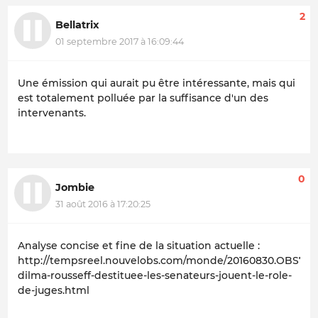
2
Bellatrix
01 septembre 2017 à 16:09:44
Une émission qui aurait pu être intéressante, mais qui
est totalement polluée par la suffisance d'un des
intervenants.
0
Jombie
31 août 2016 à 17:20:25
Analyse concise et fine de la situation actuelle :
http://tempsreel.nouvelobs.com/monde/20160830.OBS7160/
dilma-rousseff-destituee-les-senateurs-jouent-le-role-
de-juges.html