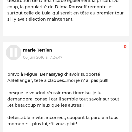
destitution de Dilma risque également la prison. Du
coup, la popularité de Dilma Rousseff remonte, et
surtout celle de Lula, qui serait en tête au premier tour
s'il y avait élection maintenant.
0
marie Terrien
06 juin 2016 à 17:24:47
bravo à Miguel Benasayag d' avoir supporté
A.Bellanger, tête à claques...moi je n' ai pas pu!!!
lorsque je voudrai réussir mon tiramisu, je lui
demanderai conseil car il semble tout savoir sur tout
..et beaucoup mieux que les autres!!
détestable invité, incorrect, coupant la parole à tous
moments ...plus lui, s'il vous plaît!