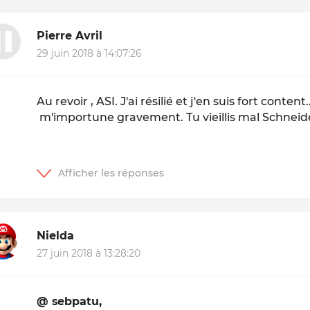
Pierre Avril
29 juin 2018 à 14:07:26
Au revoir , ASI. J'ai résilié et j'en suis fort conte
m'importune gravement. Tu vieillis mal Schneid
Nielda
27 juin 2018 à 13:28:20
@ sebpatu,