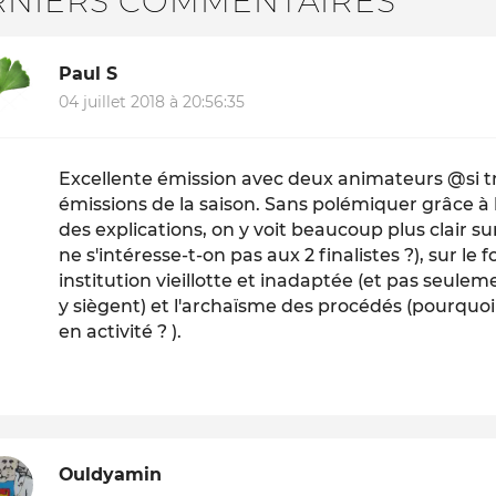
RNIERS COMMENTAIRES
Paul S
04 juillet 2018 à 20:56:35
Excellente émission avec deux animateurs @si t
émissions de la saison. Sans polémiquer grâce à 
des explications, on y voit beaucoup plus clair 
ne s'intéresse-t-on pas aux 2 finalistes ?), sur l
institution vieillotte et inadaptée (et pas seule
y siègent) et l'archaïsme des procédés (pourquo
en activité ? ).
Ouldyamin