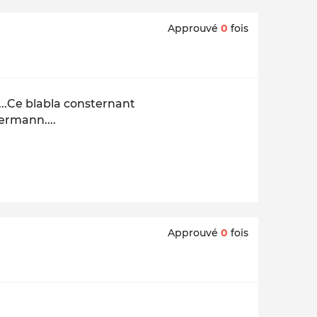
Approuvé
0
fois
nt....Ce blabla consternant
ermann....
Approuvé
0
fois