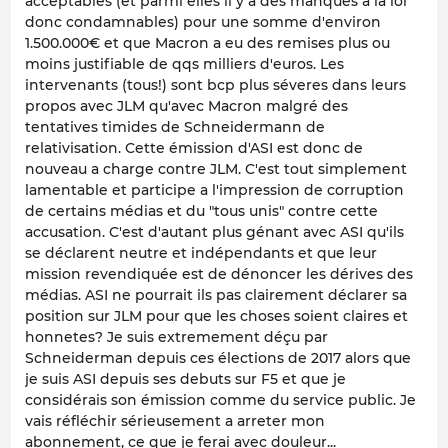
acceptables (et parmi elles il y a des manques a la loi
donc condamnables) pour une somme d'environ
1.500.000€ et que Macron a eu des remises plus ou
moins justifiable de qqs milliers d'euros. Les
intervenants (tous!) sont bcp plus séveres dans leurs
propos avec JLM qu'avec Macron malgré des
tentatives timides de Schneidermann de
relativisation. Cette émission d'ASI est donc de
nouveau a charge contre JLM. C'est tout simplement
lamentable et participe a l'impression de corruption
de certains médias et du "tous unis" contre cette
accusation. C'est d'autant plus génant avec ASI qu'ils
se déclarent neutre et indépendants et que leur
mission revendiquée est de dénoncer les dérives des
médias. ASI ne pourrait ils pas clairement déclarer sa
position sur JLM pour que les choses soient claires et
honnetes? Je suis extremement déçu par
Schneiderman depuis ces élections de 2017 alors que
je suis ASI depuis ses debuts sur F5 et que je
considérais son émission comme du service public. Je
vais réfléchir sérieusement a arreter mon
abonnement, ce que je ferai avec douleur...