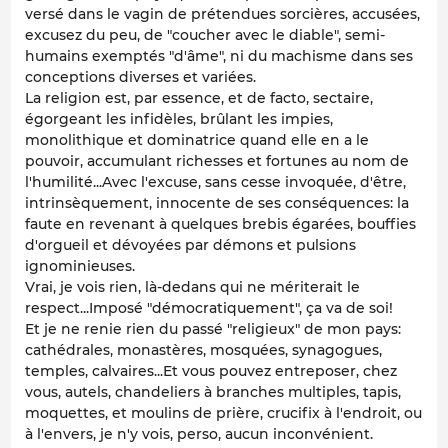
versé dans le vagin de prétendues sorcières, accusées,
excusez du peu, de "coucher avec le diable", semi-
humains exemptés "d'âme", ni du machisme dans ses
conceptions diverses et variées.
La religion est, par essence, et de facto, sectaire,
égorgeant les infidèles, brûlant les impies,
monolithique et dominatrice quand elle en a le
pouvoir, accumulant richesses et fortunes au nom de
l'humilité...Avec l'excuse, sans cesse invoquée, d'être,
intrinsèquement, innocente de ses conséquences: la
faute en revenant à quelques brebis égarées, bouffies
d'orgueil et dévoyées par démons et pulsions
ignominieuses.
Vrai, je vois rien, là-dedans qui ne mériterait le
respect...Imposé "démocratiquement", ça va de soi!
Et je ne renie rien du passé "religieux" de mon pays:
cathédrales, monastères, mosquées, synagogues,
temples, calvaires...Et vous pouvez entreposer, chez
vous, autels, chandeliers à branches multiples, tapis,
moquettes, et moulins de prière, crucifix à l'endroit, ou
à l'envers, je n'y vois, perso, aucun inconvénient.