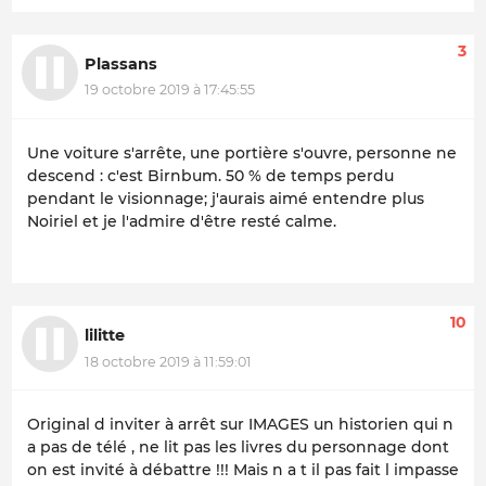
3
Plassans
19 octobre 2019 à 17:45:55
Une voiture s'arrête, une portière s'ouvre, personne ne
descend : c'est Birnbum. 50 % de temps perdu
pendant le visionnage; j'aurais aimé entendre plus
Noiriel et je l'admire d'être resté calme.
10
lilitte
18 octobre 2019 à 11:59:01
Original d inviter à arrêt sur IMAGES un historien qui n
a pas de télé , ne lit pas les livres du personnage dont
on est invité à débattre !!! Mais n a t il pas fait l impasse