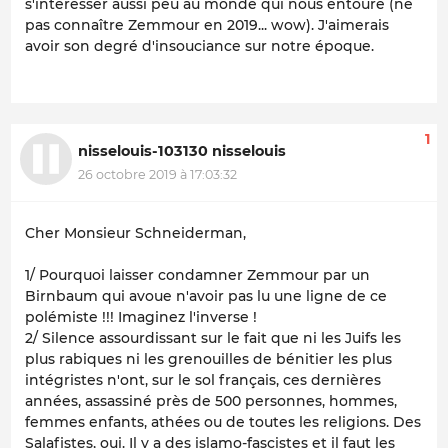
s'intéresser aussi peu au monde qui nous entoure (ne
pas connaître Zemmour en 2019... wow). J'aimerais
avoir son degré d'insouciance sur notre époque.
1
nisselouis-103130 nisselouis
26 octobre 2019 à 17:03:32
Cher Monsieur Schneiderman,
1/ Pourquoi laisser condamner Zemmour par un
Birnbaum qui avoue n'avoir pas lu une ligne de ce
polémiste !!! Imaginez l'inverse !
2/ Silence assourdissant sur le fait que ni les Juifs les
plus rabiques ni les grenouilles de bénitier les plus
intégristes n'ont, sur le sol français, ces dernières
années, assassiné près de 500 personnes, hommes,
femmes enfants, athées ou de toutes les religions. Des
Salafistes, oui. Il y a des islamo-fascistes et il faut les