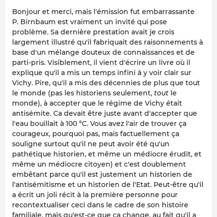
Bonjour et merci, mais l'émission fut embarrassante
P. Birnbaum est vraiment un invité qui pose
problème. Sa dernière prestation avait je crois
largement illustré qu'il fabriquait des raisonnements à
base d'un mélange douteux de connaissances et de
parti-pris. Visiblement, il vient d'écrire un livre où il
explique qu'il a mis un temps infini à y voir clair sur
Vichy. Pire, qu'il a mis des décennies de plus que tout
le monde (pas les historiens seulement,
tout
le
monde), à accepter que le régime de Vichy était
antisémite. Ca devait être juste avant d'accepter que
l'eau bouillait à 100 °C. Vous avez l'air de trouver ça
courageux, pourquoi pas, mais factuellement ça
souligne surtout qu'il ne peut avoir été qu'un
pathétique historien, et même un médiocre érudit, et
même un médiocre citoyen) et c'est doublement
embêtant parce qu'il est justement un historien de
l'antisémitisme et un historien de l'Etat. Peut-être qu'il
a écrit un joli récit à la première personne pour
recontextualiser ceci dans le cadre de son histoire
familiale, mais qu'est-ce que ça change, au fait qu'il a