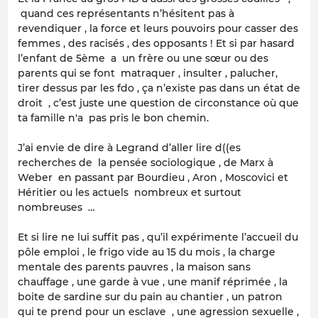
quand ces représentants n’hésitent pas à
revendiquer , la force et leurs pouvoirs pour casser des
femmes , des racisés , des opposants ! Et si par hasard
l’enfant de 5ème a un frère ou une sœur ou des
parents qui se font matraquer , insulter , palucher,
tirer dessus par les fdo , ça n’existe pas dans un état de
droit , c’est juste une question de circonstance où que
ta famille n'a pas pris le bon chemin.
J’ai envie de dire à Legrand d’aller lire d((es
recherches de la pensée sociologique , de Marx à
Weber en passant par Bourdieu , Aron , Moscovici et
Héritier ou les actuels nombreux et surtout
nombreuses …
Et si lire ne lui suffit pas , qu’il expérimente l’accueil du
pôle emploi , le frigo vide au 15 du mois , la charge
mentale des parents pauvres , la maison sans
chauffage , une garde à vue , une manif réprimée , la
boite de sardine sur du pain au chantier , un patron
qui te prend pour un esclave , une agression sexuelle ,