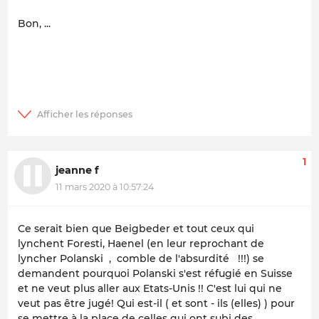
Bon, ...
1
jeanne f
11 mars 2020 à 10:57:24
Ce serait bien que Beigbeder et tout ceux qui
lynchent Foresti, Haenel (en leur reprochant de
lyncher Polanski , comble de l'absurdité !!!) se
demandent pourquoi Polanski s'est réfugié en Suisse
et ne veut plus aller aux Etats-Unis !! C'est lui qui ne
veut pas être jugé! Qui est-il ( et sont - ils (elles) ) pour
se mettre à la place de celles qui ont subi des