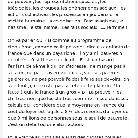
de pouvoir , les représentations sociales , les
idéologies, les groupes, les phénomènes sociaux , les
actions collectives , les processus en jeu dans une
société humaine , la colonisation , l’esclavagisme , le
nazisme , le stalinisme… Les faits sociaux …. Terminé !
On va parler du PIB comme au programme de
cinquième , comme ça ils peuvent dire aux enfants de
france que dans un pays riche , il n’y a ni pauvres ni
dominés, c’est l’insee qui le dit ! Et si par hasard
l’enfant de 5ème à qui on s’adresse , ne mange pas à
sa faim , ne part pas en vacances , voit ses parents
galérer ou ne pas pouvoir l’aider à faire ses devoirs , on
s’en fout , ça n’existe pas , arrête de te plaindre ! la
faute à qui? la france à un gros PIB ! La preuve ? les
chiffres rien que les chiffres , comme l’insee dans ses
calculs qui considère que la moyenne en France du
coût du loyer est égale à 6 % des revenus du foyer ou
que 9 millions de personnes sous le seuil de pauvreté ,
c’est un détail ou une abstraction.
Et la France au gros PIB a aussi des grosses couilles ,