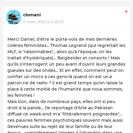
4
clomani
11 mars 2020 à 14:25:57
Merci Daniel, d'être le porte-voix de mes dernières
colères féministes... Thomas Legrand (qui regrettait les
MLF, si "raisonnables"... alors qu'à l'époque, on les
traitait d'hystériques)... Beigbeider et consorts ! Mais
qu'ils s'interrogent un peu avant d'ouvrir leurs grandes
gueules sur des ondes... Et en effet, comment peut-on
confier un micro à ces gens-là quand on est un.e
patron.ne de radio ? Il est grand temps qu'on laisse la
place à cette moitié de l'humanité que nous sommes,
les femmes !
Mais bon, dans de nombreux pays, elles ont si peu
droit à la parole... (le reportage d'Arte au Pakistan
diffusé ce week-end m'a "littéralement poignardée"...
ces pauvres femmes psychotiques souvent mais aussi
devenues suite au rejet de leur famille ou de leur
époux... complètement laissées à l'abandon dans une