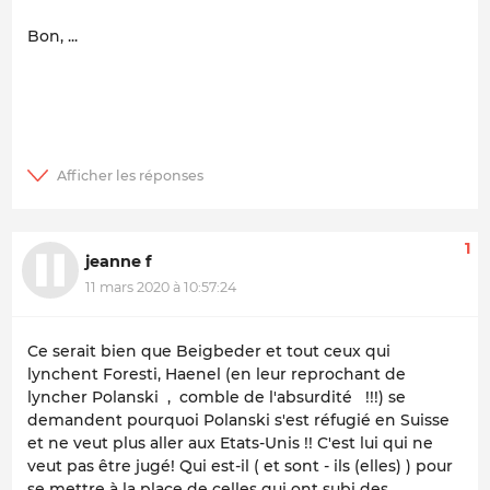
Bon, ...
1
jeanne f
11 mars 2020 à 10:57:24
Ce serait bien que Beigbeder et tout ceux qui
lynchent Foresti, Haenel (en leur reprochant de
lyncher Polanski , comble de l'absurdité !!!) se
demandent pourquoi Polanski s'est réfugié en Suisse
et ne veut plus aller aux Etats-Unis !! C'est lui qui ne
veut pas être jugé! Qui est-il ( et sont - ils (elles) ) pour
se mettre à la place de celles qui ont subi des