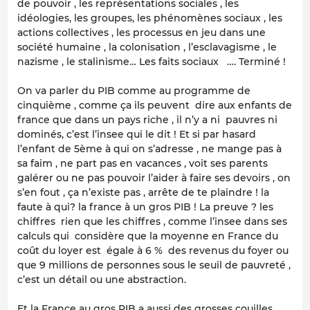
de pouvoir , les représentations sociales , les
idéologies, les groupes, les phénomènes sociaux , les
actions collectives , les processus en jeu dans une
société humaine , la colonisation , l’esclavagisme , le
nazisme , le stalinisme… Les faits sociaux …. Terminé !
On va parler du PIB comme au programme de
cinquième , comme ça ils peuvent dire aux enfants de
france que dans un pays riche , il n’y a ni pauvres ni
dominés, c’est l’insee qui le dit ! Et si par hasard
l’enfant de 5ème à qui on s’adresse , ne mange pas à
sa faim , ne part pas en vacances , voit ses parents
galérer ou ne pas pouvoir l’aider à faire ses devoirs , on
s’en fout , ça n’existe pas , arrête de te plaindre ! la
faute à qui? la france à un gros PIB ! La preuve ? les
chiffres rien que les chiffres , comme l’insee dans ses
calculs qui considère que la moyenne en France du
coût du loyer est égale à 6 % des revenus du foyer ou
que 9 millions de personnes sous le seuil de pauvreté ,
c’est un détail ou une abstraction.
Et la France au gros PIB a aussi des grosses couilles ,