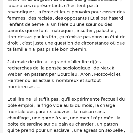
quand ces représentants n’hésitent pas à
revendiquer , la force et leurs pouvoirs pour casser des
femmes , des racisés , des opposants ! Et si par hasard
l’enfant de 5ème a un frère ou une sœur ou des
parents qui se font matraquer , insulter , palucher,
tirer dessus par les fdo , ça n’existe pas dans un état de
droit , c’est juste une question de circonstance où que
ta famille n'a pas pris le bon chemin.
J’ai envie de dire à Legrand d’aller lire d((es
recherches de la pensée sociologique , de Marx à
Weber en passant par Bourdieu , Aron , Moscovici et
Héritier ou les actuels nombreux et surtout
nombreuses …
Et si lire ne lui suffit pas , qu’il expérimente l’accueil du
pôle emploi , le frigo vide au 15 du mois , la charge
mentale des parents pauvres , la maison sans
chauffage , une garde à vue , une manif réprimée , la
boite de sardine sur du pain au chantier , un patron
qui te prend pour un esclave , une agression sexuelle ,