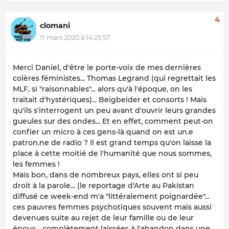
4
clomani
11 mars 2020 à 14:25:57
Merci Daniel, d'être le porte-voix de mes dernières
colères féministes... Thomas Legrand (qui regrettait les
MLF, si "raisonnables"... alors qu'à l'époque, on les
traitait d'hystériques)... Beigbeider et consorts ! Mais
qu'ils s'interrogent un peu avant d'ouvrir leurs grandes
gueules sur des ondes... Et en effet, comment peut-on
confier un micro à ces gens-là quand on est un.e
patron.ne de radio ? Il est grand temps qu'on laisse la
place à cette moitié de l'humanité que nous sommes,
les femmes !
Mais bon, dans de nombreux pays, elles ont si peu
droit à la parole... (le reportage d'Arte au Pakistan
diffusé ce week-end m'a "littéralement poignardée"...
ces pauvres femmes psychotiques souvent mais aussi
devenues suite au rejet de leur famille ou de leur
époux... complètement laissées à l'abandon dans une