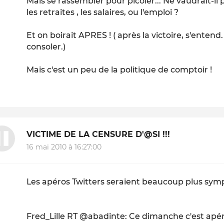
Mais se rassembler pour picoler... Ne vaudrait-il
les retraites , les salaires, ou l'emploi ?
Et on boirait APRES ! ( après la victoire, s'entend.
consoler.)
Mais c'est un peu de la politique de comptoir !
VICTIME DE LA CENSURE D'@SI !!!
16 mai 2010 à 16:27:00
Les apéros Twitters seraient beaucoup plus symp
Fred_Lille RT @abadinte: Ce dimanche c'est apéro