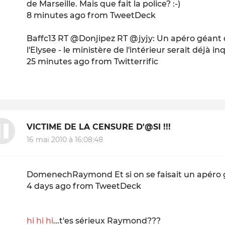
de Marseille. Mais que fait la police? :-)
8 minutes ago from TweetDeck
Baffc13 RT @Donjipez RT @jyjy: Un apéro géant devr
l'Elysee - le ministère de l'intérieur serait déjà inq
25 minutes ago from Twitterrific
VICTIME DE LA CENSURE D'@SI !!!
16 mai 2010 à 16:08:48
DomenechRaymond Et si on se faisait un apéro 
4 days ago from TweetDeck
hi hi hi
...t'es sérieux Raymond???