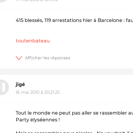
415 blessés, 119 arrestations hier à Barcelone : faut
toutenbateau
jigé
16 mai 2010 à 20:21:25
Tout le monde ne peut pas aller se rassembler a
Party élyséennes !