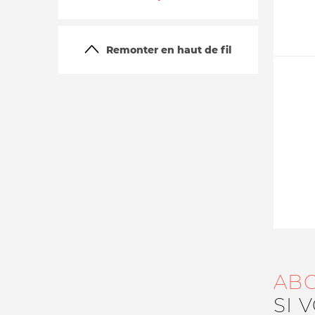
Remonter en haut de fil
La vie du site
AB
SI 