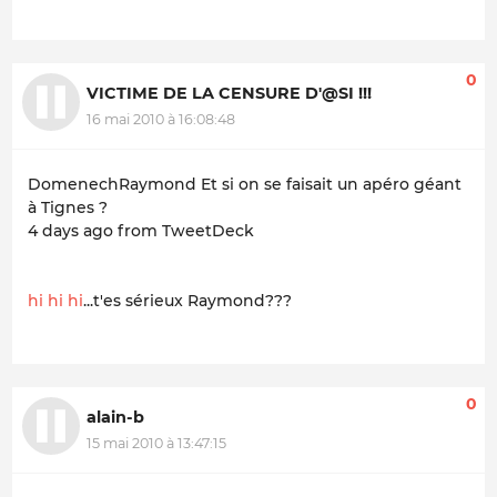
0
VICTIME DE LA CENSURE D'@SI !!!
16 mai 2010 à 16:08:48
DomenechRaymond Et si on se faisait un apéro géant
à Tignes ?
4 days ago from TweetDeck
hi hi hi
...t'es sérieux Raymond???
0
alain-b
15 mai 2010 à 13:47:15