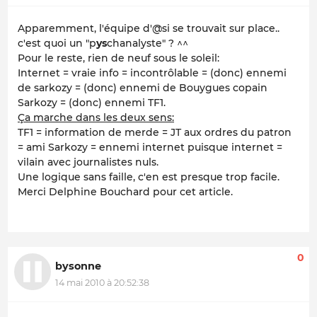
Apparemment, l'équipe d'@si se trouvait sur place..
c'est quoi un "p
ys
chanalyste" ? ^^
Pour le reste, rien de neuf sous le soleil:
Internet = vraie info = incontrôlable = (donc) ennemi
de sarkozy = (donc) ennemi de Bouygues copain
Sarkozy = (donc) ennemi TF1.
Ça marche dans les deux sens:
TF1 = information de merde = JT aux ordres du patron
= ami Sarkozy = ennemi internet puisque internet =
vilain avec journalistes nuls.
Une logique sans faille, c'en est presque trop facile.
Merci Delphine Bouchard pour cet article.
0
bysonne
14 mai 2010 à 20:52:38