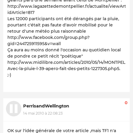
géants paru une semaine avant celui de Montpellier :
http://www.lagazettedemontpellier.fr/actualite/viewArticl
idArticle=817
Les 12000 participants ont été dérangés par la pluie,
pourtant c'était pas faute d'avoir mobilisé pour le
retour d'une météo plus raisonnable
http://www.facebook.com/group.php?
gid=244725911595&v=wall
Ça aura au moins donné l'occasion au quotidien local
de pondre ce petit récit "poétique"
http://www.midilibre.com/articles/2010/05/14/MONTPELLIE
Avec-la-pluie-l-39-apero-fait-des-petits-1227305.php5.
;-)
0
PerrisandWellington
14 mai 2010 à 22:08:23
OK sur l'idée générale de votre article ,mais TF1 n'a