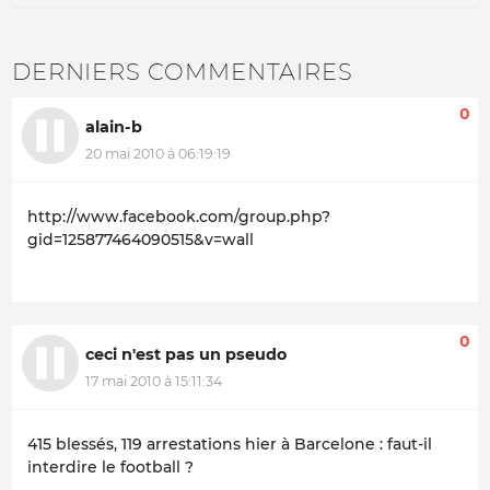
DERNIERS COMMENTAIRES
0
alain-b
20 mai 2010 à 06:19:19
http://www.facebook.com/group.php?
gid=125877464090515&v=wall
0
ceci n'est pas un pseudo
17 mai 2010 à 15:11:34
415 blessés, 119 arrestations hier à Barcelone : faut-il
interdire le football ?