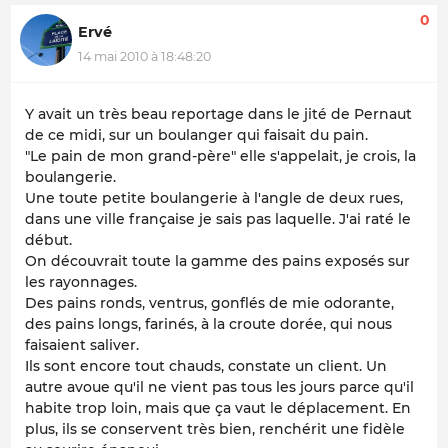
0
Ervé
14 mai 2010 à 18:48:20
Y avait un très beau reportage dans le jité de Pernaut
de ce midi, sur un boulanger qui faisait du pain.
"Le pain de mon grand-père" elle s'appelait, je crois, la
boulangerie.
Une toute petite boulangerie à l'angle de deux rues,
dans une ville française je sais pas laquelle. J'ai raté le
début.
On découvrait toute la gamme des pains exposés sur
les rayonnages.
Des pains ronds, ventrus, gonflés de mie odorante,
des pains longs, farinés, à la croute dorée, qui nous
faisaient saliver.
Ils sont encore tout chauds
, constate un client. Un
autre avoue qu'
il ne vient pas tous les jours parce qu'il
habite trop loin, mais que ça vaut le déplacemen
t.
En
plus, ils se conservent très bien
, renchérit une fidèle