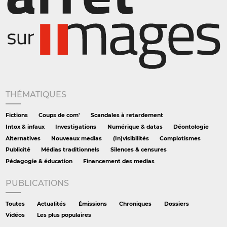
THÉMATIQUES
Fictions
Coups de com'
Scandales à retardement
Intox & infaux
Investigations
Numérique & datas
Déontologie
Alternatives
Nouveaux medias
(In)visibilités
Complotismes
Publicité
Médias traditionnels
Silences & censures
Pédagogie & éducation
Financement des medias
PUBLICATIONS
Toutes
Actualités
Émissions
Chroniques
Dossiers
Vidéos
Les plus populaires