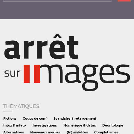
THÉMATIQUES
Fictions
Coups de com'
Scandales à retardement
Intox & infaux
Investigations
Numérique & datas
Déontologie
Alternatives
Nouveaux medias
(In)visibilités
Complotismes