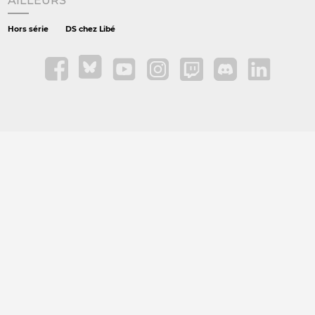
AILLEURS
Hors série
DS chez Libé