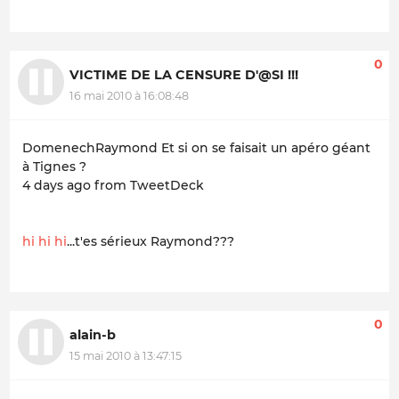
0
VICTIME DE LA CENSURE D'@SI !!!
16 mai 2010 à 16:08:48
DomenechRaymond Et si on se faisait un apéro géant
à Tignes ?
4 days ago from TweetDeck
hi hi hi
...t'es sérieux Raymond???
0
alain-b
15 mai 2010 à 13:47:15