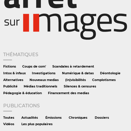
THÉMATIQUES
Fictions
Coups de com'
Scandales à retardement
Intox & infaux
Investigations
Numérique & datas
Déontologie
Alternatives
Nouveaux medias
(In)visibilités
Complotismes
Publicité
Médias traditionnels
Silences & censures
Pédagogie & éducation
Financement des medias
PUBLICATIONS
Toutes
Actualités
Émissions
Chroniques
Dossiers
Vidéos
Les plus populaires