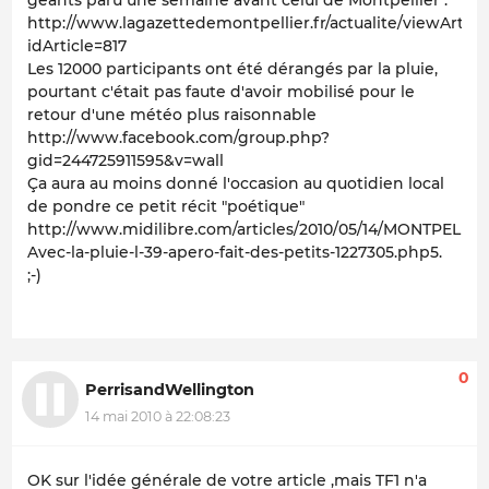
géants paru une semaine avant celui de Montpellier :
http://www.lagazettedemontpellier.fr/actualite/viewArticl
idArticle=817
Les 12000 participants ont été dérangés par la pluie,
pourtant c'était pas faute d'avoir mobilisé pour le
retour d'une météo plus raisonnable
http://www.facebook.com/group.php?
gid=244725911595&v=wall
Ça aura au moins donné l'occasion au quotidien local
de pondre ce petit récit "poétique"
http://www.midilibre.com/articles/2010/05/14/MONTPELLIE
Avec-la-pluie-l-39-apero-fait-des-petits-1227305.php5.
;-)
0
PerrisandWellington
14 mai 2010 à 22:08:23
OK sur l'idée générale de votre article ,mais TF1 n'a