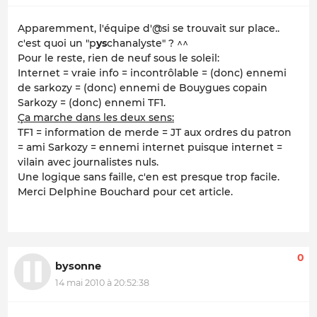
Apparemment, l'équipe d'@si se trouvait sur place..
c'est quoi un "p
ys
chanalyste" ? ^^
Pour le reste, rien de neuf sous le soleil:
Internet = vraie info = incontrôlable = (donc) ennemi
de sarkozy = (donc) ennemi de Bouygues copain
Sarkozy = (donc) ennemi TF1.
Ça marche dans les deux sens:
TF1 = information de merde = JT aux ordres du patron
= ami Sarkozy = ennemi internet puisque internet =
vilain avec journalistes nuls.
Une logique sans faille, c'en est presque trop facile.
Merci Delphine Bouchard pour cet article.
0
bysonne
14 mai 2010 à 20:52:38