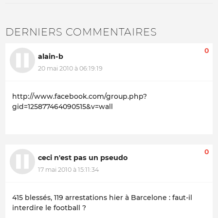
DERNIERS COMMENTAIRES
0
alain-b
20 mai 2010 à 06:19:19
http://www.facebook.com/group.php?
gid=125877464090515&v=wall
0
ceci n'est pas un pseudo
17 mai 2010 à 15:11:34
415 blessés, 119 arrestations hier à Barcelone : faut-il
interdire le football ?