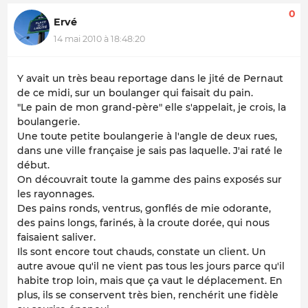
0
Ervé
14 mai 2010 à 18:48:20
Y avait un très beau reportage dans le jité de Pernaut
de ce midi, sur un boulanger qui faisait du pain.
"Le pain de mon grand-père" elle s'appelait, je crois, la
boulangerie.
Une toute petite boulangerie à l'angle de deux rues,
dans une ville française je sais pas laquelle. J'ai raté le
début.
On découvrait toute la gamme des pains exposés sur
les rayonnages.
Des pains ronds, ventrus, gonflés de mie odorante,
des pains longs, farinés, à la croute dorée, qui nous
faisaient saliver.
Ils sont encore tout chauds
, constate un client. Un
autre avoue qu'
il ne vient pas tous les jours parce qu'il
habite trop loin, mais que ça vaut le déplacemen
t.
En
plus, ils se conservent très bien
, renchérit une fidèle