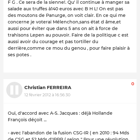
F G . Ce sera de la sienne!. Qu' il continue à manger sa
salade aux truffes à140 euros avec B H L! On est pas
des moutons de Panurge, on voit clair. En ce qui me
concerne je voterai Mélenchon,sans état d âme,et
aussi pour éviter que dans 5 ans on ait à force de
trahisons Lepen au pouvoir. Faire de la politique c est
aussi avoir du courage et pas tortiller du
derrière,comme ce mou du genou , pour faire plaisir à
ses potes .
0
Christian FERREIRA
12 février 2012 à 16:56:30
Oui, d'accord avec A-S. Jacques : déjà Hollande
François déçoit ...
- avec l'abandon de la fusion CSG-IR ( en 2010 : 94 Mds
de CSG et 52 Mds d'IRPP ( selon " Pour une révolution