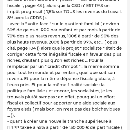
fiscale ", page 43 ), alors que la CSG n' EST PAS un
impôt progressif ( 7,5% sur TOUS les revenus du travail,
8% avec la CRDS )).
- avec la " volte-face " sur le quotient familial ( environ
50€ de gains d'IRPP par enfant et par mois à partir de
70% des plus hauts revenus, 100€ à partir de 90% des
plus hauts revenus, 200€ à partir de 97%, etc... ( opus
cité, page 104 )) alors que le projet " socialiste " était de
corriger cette forte inégalité fiscale en faveur des plus
riches, d'autant plus qu'on est riches ... Pour la
remplacer par un " crédit d'impôt " : la même somme
pour tout le monde et par enfant, quel que soit son
revenu. Et pour la même dépense fiscale globale, à
l'euro près. Et pour la même finalité sociale : la
politique familiale ( et encore, les socialistes, je les
trouvais plutôt sympas : en effet, pourquoi un effort
fiscal et collectif pour apporter une aide sociale aux
foyers aisés ( mais bon, on n'est pas des bolcheviques
... )).
- quant à créer une nouvelle tranche supérieure à
l'IRPP taxée à 45% à partir de 150 000 € de part fiscale (