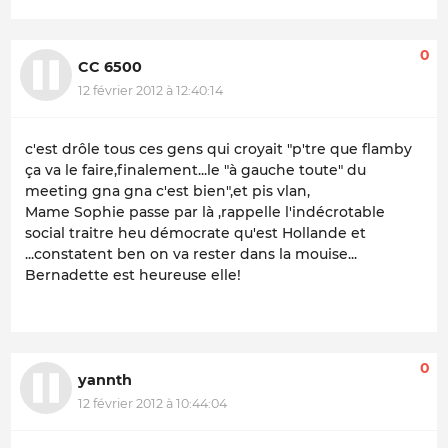
0
CC 6500
12 février 2012 à 12:40:14
c'est drôle tous ces gens qui croyait "p'tre que flamby
ça va le faire,finalement...le "à gauche toute" du
meeting gna gna c'est bien",et pis vlan,
Mame Sophie passe par là ,rappelle l'indécrotable
social traitre heu démocrate qu'est Hollande et
...constatent ben on va rester dans la mouise...
Bernadette est heureuse elle!
0
yannth
12 février 2012 à 10:44:04