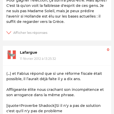
Pour gagner l'élection, çà suffira peut-être. Mais après?
C'est là qu'on voit la faiblesse d'esprit de ces gens. Je
ne suis pas Madame Soleil, mais je peux prédire
l'avenir si Hollande est élu sur les bases actuelles : il
suffit de regarder vers la Grèce.
0
Lafargue
11 février 2012 à 13:25:32
(...) et Fabius répond que si une réforme fiscale était
possible, il l’aurait déjà faite il y a dix ans.
Affligeante
élite
nous crachant son incompétence et
son arrogance dans la même phrase.
[quote=Proverbe Shadock]Si il n'y a pas de solution
c'est qu'il n'y pas de problème