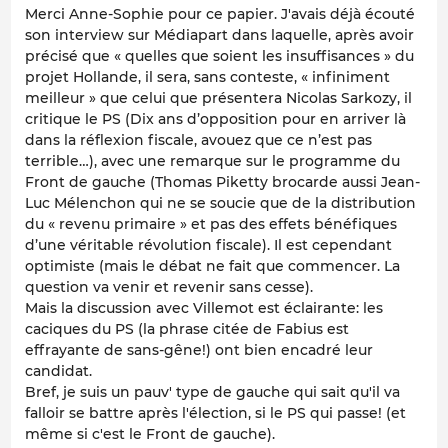
Merci Anne-Sophie pour ce papier. J'avais déjà écouté
son interview sur Médiapart dans laquelle, après avoir
précisé que
« quelles que soient les insuffisances » du
projet Hollande, il sera, sans conteste, « infiniment
meilleur » que celui que présentera Nicolas Sarkozy
, il
critique le PS (
Dix ans d’opposition pour en arriver là
dans la réflexion fiscale, avouez que ce n’est pas
terrible…
), avec une remarque sur le programme du
Front de gauche (Thomas Piketty brocarde aussi Jean-
Luc Mélenchon qui ne se soucie que de la distribution
du « revenu primaire » et pas des effets bénéfiques
d’une véritable révolution fiscale). Il est cependant
optimiste (
mais le débat ne fait que commencer. La
question va venir et revenir sans cesse
).
Mais la discussion avec Villemot est éclairante: les
caciques du PS (la phrase citée de Fabius est
effrayante de sans-gêne!) ont bien encadré leur
candidat.
Bref, je suis un pauv' type de gauche qui sait qu'il va
falloir se battre après l'élection, si le PS qui passe! (et
même si c'est le Front de gauche).