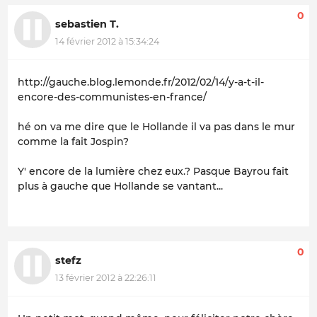
0
sebastien T.
14 février 2012 à 15:34:24
http://gauche.blog.lemonde.fr/2012/02/14/y-a-t-il-
encore-des-communistes-en-france/
hé on va me dire que le Hollande il va pas dans le mur
comme la fait Jospin?
Y' encore de la lumière chez eux.? Pasque Bayrou fait
plus à gauche que Hollande se vantant...
0
stefz
13 février 2012 à 22:26:11