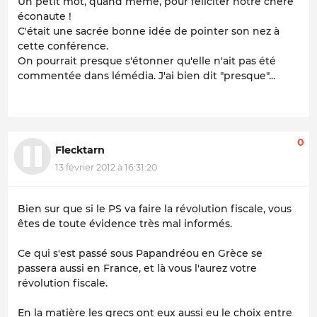
Un petit mot, quand même, pour féliciter notre chère
éconaute !
C'était une sacrée bonne idée de pointer son nez à
cette conférence.
On pourrait presque s'étonner qu'elle n'ait pas été
commentée dans lémédia. J'ai bien dit "presque"...
0
Flecktarn
13 février 2012 à 16:31:20
Bien sur que si le PS va faire la révolution fiscale, vous
êtes de toute évidence très mal informés.
Ce qui s'est passé sous Papandréou en Grèce se
passera aussi en France, et là vous l'aurez votre
révolution fiscale.
En la matière les grecs ont eux aussi eu le choix entre