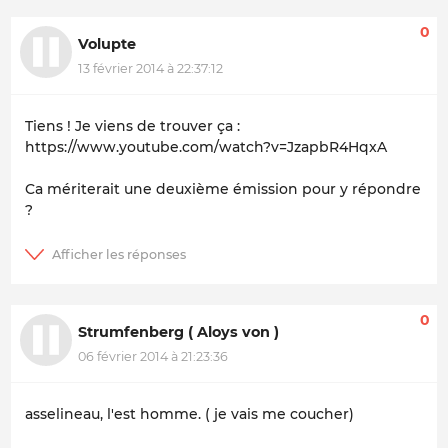
0
Volupte
13 février 2014 à 22:37:12
Tiens ! Je viens de trouver ça :
https://www.youtube.com/watch?v=JzapbR4HqxA
Ca mériterait une deuxième émission pour y répondre
?
0
Strumfenberg ( Aloys von )
06 février 2014 à 21:23:36
asselineau, l'est homme. ( je vais me coucher)