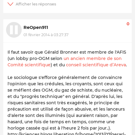
0
ReOpen911
01 février 2014 à 03:27:37
Il faut savoir que Gérald Bronner est membre de l'AFIS
(un lobby pro-OGM selon
un ancien membre de son
Comité scientifique
) et du
conseil scientifique d’Areva
.
Le sociologue s'efforce généralement de convaincre
l'opinion que les crédules, les croyants, sont ceux qui
se méfient des OGM, du gaz de schiste, du nucléaire,
et du "progrès technique" en général. D'après lui, les
risques sanitaires sont très exagérés, le principe de
précaution est utilisé de façon abusive, et les lanceurs
d'alerte sont des illuminés (qui auraient raison, par
hasard, une fois de temps en temps, comme une
horloge cassée qui est à l'heure 2 fois par jour..).
http://sciences.blogs.liberation.fr/home/2013/07/gerarl-