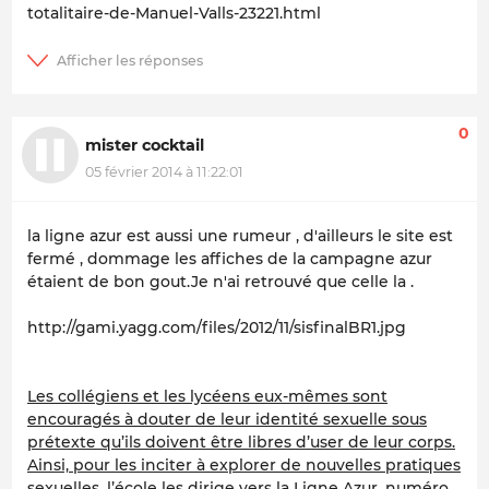
totalitaire-de-Manuel-Valls-23221.html
0
mister cocktail
05 février 2014 à 11:22:01
la ligne azur est aussi une rumeur , d'ailleurs le site est
fermé , dommage les affiches de la campagne azur
étaient de bon gout.Je n'ai retrouvé que celle la .
http://gami.yagg.com/files/2012/11/sisfinalBR1.jpg
Les collégiens et les lycéens eux-mêmes sont
encouragés à douter de leur identité sexuelle sous
prétexte qu’ils doivent être libres d’user de leur corps.
Ainsi, pour les inciter à explorer de nouvelles pratiques
sexuelles, l’école les dirige vers la Ligne Azur, numéro