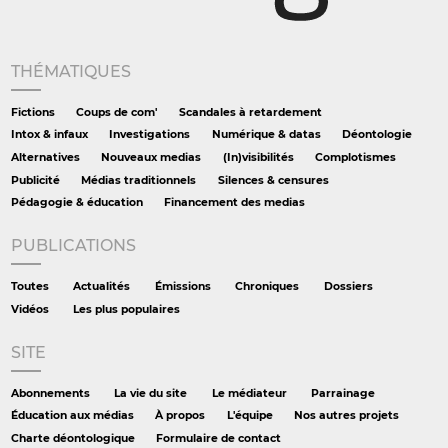
THÉMATIQUES
Fictions
Coups de com'
Scandales à retardement
Intox & infaux
Investigations
Numérique & datas
Déontologie
Alternatives
Nouveaux medias
(In)visibilités
Complotismes
Publicité
Médias traditionnels
Silences & censures
Pédagogie & éducation
Financement des medias
PUBLICATIONS
Toutes
Actualités
Émissions
Chroniques
Dossiers
Vidéos
Les plus populaires
SITE
Abonnements
La vie du site
Le médiateur
Parrainage
Éducation aux médias
À propos
L'équipe
Nos autres projets
Charte déontologique
Formulaire de contact