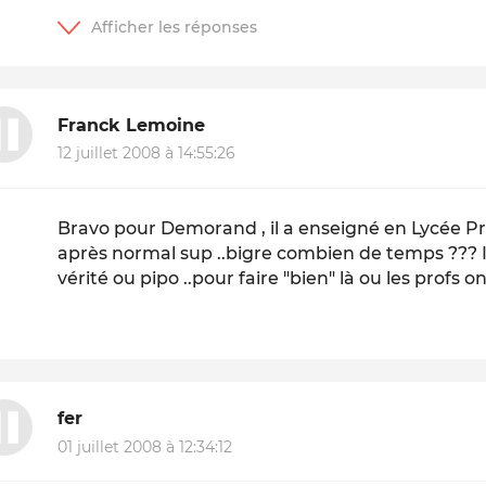
Franck Lemoine
12 juillet 2008 à 14:55:26
Bravo pour Demorand , il a enseigné en Lycée Pr
après normal sup ..bigre combien de temps ??? I
vérité ou pipo ..pour faire "bien" là ou les profs on
fer
01 juillet 2008 à 12:34:12