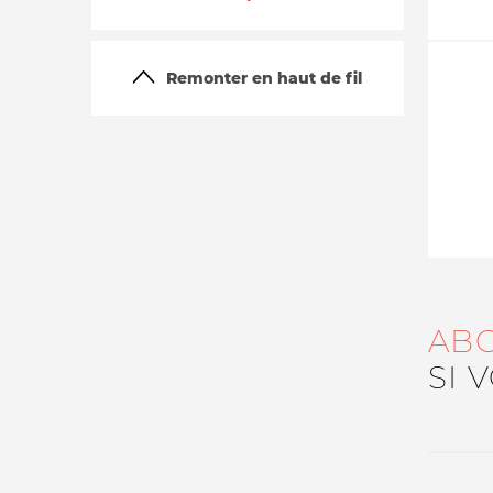
Remonter en haut de fil
La vie du site
AB
SI 