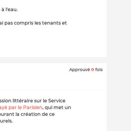
à l'eau.
n'ai pas compris les tenants et
Approuvé
0
fois
on littéraire sur le Service
yé par le Parisien
,
qui met un
ourant la création de ce
urels
.