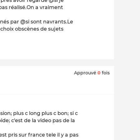
près avoir regardé @si je
pas réalisé.On a vraiment
onnés par @si sont navrants.Le
s choix obscènes de sujets
Approuvé
0
fois
on; plus c long plus c bon; si c
de; c'est de la video pas de la
est pris sur france tele il y a pas