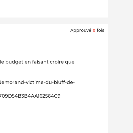
Approuvé
0
fois
 le budget en faisant croire que
s-demorand-victime-du-bluff-de-
EA709D54B3B4AA162564C9