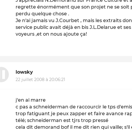
J'appréciais N.Demorand sur France Culture et a
regrette énormément que son projet ne se soit 
perdu quelque chose .
Je n'ai jamais vu J.Courbet , mais les extraits d
service public avait déjà en bis J.L.Delarue et se
voyeurs ,et on nous ajoute ça!
lowsky
22 juillet 2008 à 20:06:21
j'en ai marre
c pas a schneiderman de raccourcir le tps d'emissi
trop fatiguant je peux zapper et faire avance rapi
télé; schneiderman est tjrs trop pressé
cela dit demorand bof il me dit rien qui vaille; s'il 