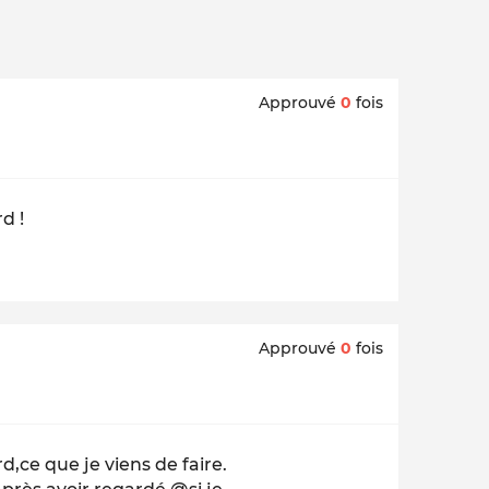
Approuvé
0
fois
d !
Approuvé
0
fois
rd,ce que je viens de faire.