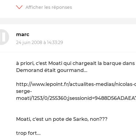
marc
24 juin 2008 à 14:33:29
à priori, c'est Moati qui chargeait la barque dans
Demorand était gourmand...
http://www.lepoint.fr/actualites-medias/nicola
serge-
moati/1253/0/255360;jsessionid=9488D56ADA
Moati, c'est un pote de Sarko, non???
trop fort...