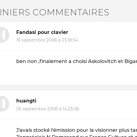
RNIERS COMMENTAIRES
Fandasi pour clavier
19 septembre 2008 à 23:18:54
ben non ,finalement a choisi Askolovitch et Bigar
huangti
05 septembre 2008 à 14:23:06
J'avais stocké l'émission pour la visionner plus ta