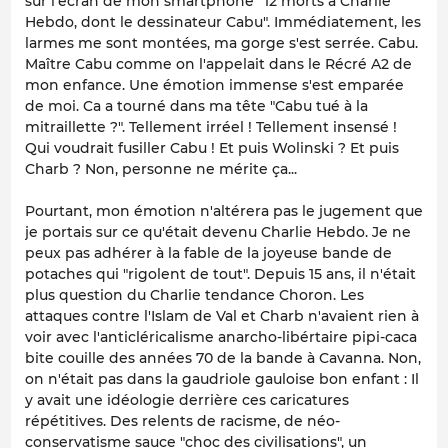
sur l'écran de mon smartphone "12 morts à Charlie
Hebdo, dont le dessinateur Cabu". Immédiatement, les
larmes me sont montées, ma gorge s'est serrée. Cabu.
Maître Cabu comme on l'appelait dans le Récré A2 de
mon enfance. Une émotion immense s'est emparée
de moi. Ca a tourné dans ma tête "Cabu tué à la
mitraillette ?". Tellement irréel ! Tellement insensé !
Qui voudrait fusiller Cabu ! Et puis Wolinski ? Et puis
Charb ? Non, personne ne mérite ça...
Pourtant, mon émotion n'altérera pas le jugement que
je portais sur ce qu'était devenu Charlie Hebdo. Je ne
peux pas adhérer à la fable de la joyeuse bande de
potaches qui "rigolent de tout". Depuis 15 ans, il n'était
plus question du Charlie tendance Choron. Les
attaques contre l'Islam de Val et Charb n'avaient rien à
voir avec l'anticléricalisme anarcho-libértaire pipi-caca
bite couille des années 70 de la bande à Cavanna. Non,
on n'était pas dans la gaudriole gauloise bon enfant : Il
y avait une idéologie derrière ces caricatures
répétitives. Des relents de racisme, de néo-
conservatisme sauce "choc des civilisations", un