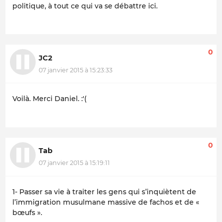
politique, à tout ce qui va se débattre ici.
0
JC2
07 janvier 2015 à 15:23:33
Voilà. Merci Daniel. :'(
0
Tab
07 janvier 2015 à 15:19:11
1- Passer sa vie à traiter les gens qui s’inquiètent de
l’immigration musulmane massive de fachos et de «
bœufs ».