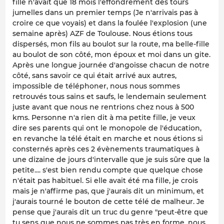
fille n'avait que 18 mois l'effondrement des tours
jumelles dans un premier temps (Je n'arrivais pas à
croire ce que voyais) et dans la foulée l'explosion (une
semaine après) AZF de Toulouse. Nous étions tous
dispersés, mon fils au boulot sur la route, ma belle-fille
au boulot de son côté, mon époux et moi dans un gite.
Après une longue journée d'angoisse chacun de notre
côté, sans savoir ce qui était arrivé aux autres,
impossible de téléphoner, nous nous sommes
retrouvés tous sains et saufs, le lendemain seulement
juste avant que nous ne rentrions chez nous à 500
kms. Personne n'a rien dit à ma petite fille, je veux
dire ses parents qui ont le monopole de l'éducation,
en revanche la télé était en marche et nous étions si
consternés après ces 2 évènements traumatiques à
une dizaine de jours d'intervalle que je suis sûre que la
petite.... s'est bien rendu compte que quelque chose
n'était pas habituel. Si elle avait été ma fille, je crois
mais je n'affirme pas, que j'aurais dit un minimum, et
j'aurais tourné le bouton de cette télé de malheur. Je
pense que j'aurais dit un truc du genre "peut-être que
tu sens que nous ne sommes pas très en forme, nous