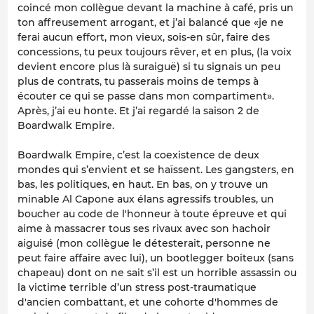
coincé mon collègue devant la machine à café, pris un
ton affreusement arrogant, et j’ai balancé que «je ne
ferai aucun effort, mon vieux, sois-en sûr, faire des
concessions, tu peux toujours rêver, et en plus, (la voix
devient encore plus là suraiguë) si tu signais un peu
plus de contrats, tu passerais moins de temps à
écouter ce qui se passe dans mon compartiment».
Après, j’ai eu honte. Et j’ai regardé la saison 2 de
Boardwalk Empire
.
Boardwalk Empire
, c’est la coexistence de deux
mondes qui s’envient et se haïssent. Les gangsters, en
bas, les politiques, en haut. En bas, on y trouve un
minable Al Capone aux élans agressifs troubles, un
boucher au code de l'honneur à toute épreuve et qui
aime à massacrer tous ses rivaux avec son hachoir
aiguisé (mon collègue le détesterait, personne ne
peut faire affaire avec lui), un bootlegger boiteux (sans
chapeau) dont on ne sait s’il est un horrible assassin ou
la victime terrible d’un stress post-traumatique
d'ancien combattant, et une cohorte d'hommes de