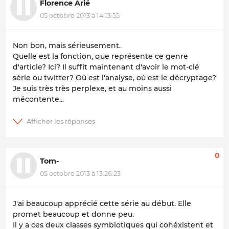
Florence Arié
05 octobre 2013 à 14:13:55
Non bon, mais sérieusement.
Quelle est la fonction, que représente ce genre
d'article?
Ici?
Il suffit maintenant d'avoir le mot-clé
série
ou
twitter
? Où est l'analyse, où est le décryptage?
Je suis très très perplexe, et au moins aussi
mécontente...
0
Tom-
05 octobre 2013 à 13:26:23
J'ai beaucoup apprécié cette série au début. Elle
promet beaucoup et donne peu.
Il y a ces deux classes symbiotiques qui cohéxistent et