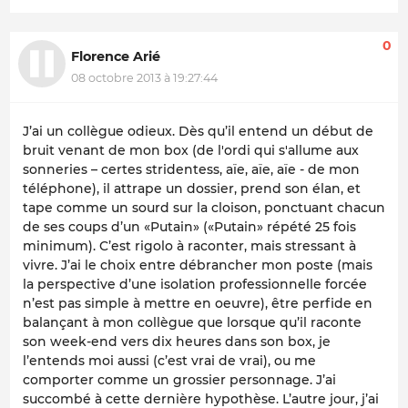
0
Florence Arié
08 octobre 2013 à 19:27:44
J’ai un collègue odieux. Dès qu’il entend un début de
bruit venant de mon box (de l'ordi qui s'allume aux
sonneries – certes stridentess, aïe, aïe, aïe - de mon
téléphone), il attrape un dossier, prend son élan, et
tape comme un sourd sur la cloison, ponctuant chacun
de ses coups d’un «Putain» («Putain» répété 25 fois
minimum). C’est rigolo à raconter, mais stressant à
vivre. J’ai le choix entre débrancher mon poste (mais
la perspective d’une isolation professionnelle forcée
n’est pas simple à mettre en oeuvre), être perfide en
balançant à mon collègue que lorsque qu’il raconte
son week-end vers dix heures dans son box, je
l’entends moi aussi (c’est vrai de vrai), ou me
comporter comme un grossier personnage. J’ai
succombé à cette dernière hypothèse. L’autre jour, j’ai