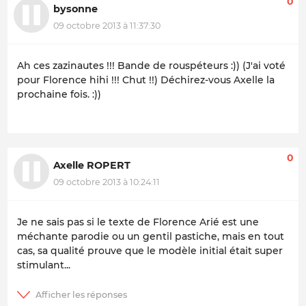
0
bysonne
09 octobre 2013 à 11:37:30
Ah ces zazinautes !!! Bande de rouspéteurs :))
(J'ai voté
pour Florence hihi !!! Chut !!) Déchirez-vous Axelle la
prochaine fois. :))
0
Axelle ROPERT
09 octobre 2013 à 10:24:11
Je ne sais pas si le texte de Florence Arié est une
méchante parodie ou un gentil pastiche, mais en tout
cas, sa qualité prouve que le modèle initial était super
stimulant...