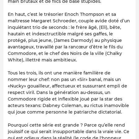
main brutaux et de flics de base stupides.
En haut, c’est le trésorier Enoch Thompson et sa
maîtresse Margaret Schroeder, couple avide doté d’un
inquiétant trio de seconds : le frère âgé, (Eli), bête,
hautain et indesctructible malgré ses gaffes, le
protégé, plus jeune, (James Darmody) au physique
avantageux, travaillé par la rancœur d’être le fils du
Commodore, et le chef des Noirs de la ville (Chalky
White), illettré mais ambitieux.
Tous les trois, ils ont une manière familière de
nommer leur chef: non pas un «Sir» banal, mais un
«Nucky» gouailleur, affectueux et sussurrant empli de
respect viril. Dans la génération au-dessus, un
Commodore rigide et inflexible joué par la star des
acteurs texans: Dabney Coleman, au rictus inamovible
qui joue comme personne le patriarche dictatorial.
Pourquoi cette série est grande ? Parce qu’elle rend
jouissif ce qui serait insupportable dans la vraie vie. Ce
qui est odieux dans la réalité (le code de l'honneur