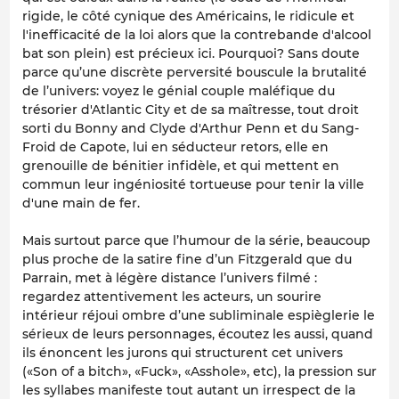
rigide, le côté cynique des Américains, le ridicule et
l'inefficacité de la loi alors que la contrebande d'alcool
bat son plein) est précieux ici. Pourquoi? Sans doute
parce qu’une discrète perversité bouscule la brutalité
de l’univers: voyez le génial couple maléfique du
trésorier d'Atlantic City et de sa maîtresse, tout droit
sorti du
Bonny and Clyde
d'Arthur Penn et du
Sang-
Froid
de Capote, lui en séducteur retors, elle en
grenouille de bénitier infidèle, et qui mettent en
commun leur ingéniosité tortueuse pour tenir la ville
d'une main de fer.
Mais surtout parce que l’humour de la série, beaucoup
plus proche de la satire fine d’un Fitzgerald que du
Parrain
, met à légère distance l’univers filmé :
regardez attentivement les acteurs, un sourire
intérieur réjoui ombre d’une subliminale espièglerie le
sérieux de leurs personnages, écoutez les aussi, quand
ils énoncent les jurons qui structurent cet univers
(«Son of a bitch», «Fuck», «Asshole», etc), la pression sur
les syllabes manifeste tout autant un irrespect de la