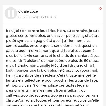
0
cigale zoze
06 octobre 2013 à 13:53:10
bon, j'ai rien contre les séries, hein, au contraire, je suis
grosse consommatrice, et en avoir parlé sur @si c'était
plutôt sympa. un gag d'été quoi. j'ai rien non plus
contre axelle. encore que la série dont il est question,
ça sera pour moi vraiment quand j'aurai tout écumé,
plus belle la vie compris. et je choisis de manière à pas
me sentir "épicière". ou ménagère de plus de 50 piges.
mais franchement, quelle idée d'en faire une chro !
faut-il penser que la bien plus intéressante (pour moi,
hein) chronique de sleepless, c'était juste une petite
fantaisie intellectuelle pour boucher les trous de l'été,
et hop, du balai ? on remplace ces textes légers,
passionnants, mais vraiment trop intellos, trop
cultivés, trop didactiques, trop je sais pas quoi par une
chro qu'on aurait toutes et tous pu écrire, vu ce qu'elle
demande comme travail cognitif neuronal (salut