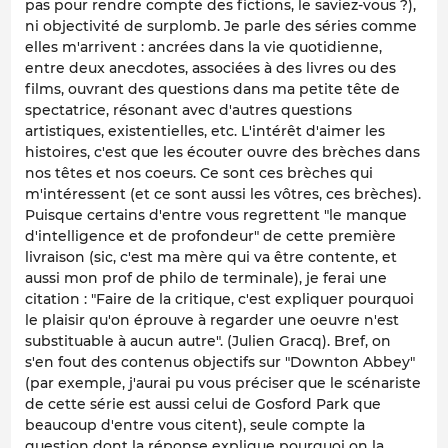
pas pour rendre compte des fictions, le saviez-vous ?),
ni objectivité de surplomb. Je parle des séries comme
elles m'arrivent : ancrées dans la vie quotidienne,
entre deux anecdotes, associées à des livres ou des
films, ouvrant des questions dans ma petite tête de
spectatrice, résonant avec d'autres questions
artistiques, existentielles, etc. L'intérêt d'aimer les
histoires, c'est que les écouter ouvre des brèches dans
nos têtes et nos coeurs. Ce sont ces brèches qui
m'intéressent (et ce sont aussi les vôtres, ces brèches).
Puisque certains d'entre vous regrettent "le manque
d'intelligence et de profondeur" de cette première
livraison (sic, c'est ma mère qui va être contente, et
aussi mon prof de philo de terminale), je ferai une
citation : "Faire de la critique, c'est expliquer pourquoi
le plaisir qu'on éprouve à regarder une oeuvre n'est
substituable à aucun autre". (Julien Gracq). Bref, on
s'en fout des contenus objectifs sur "Downton Abbey"
(par exemple, j'aurai pu vous préciser que le scénariste
de cette série est aussi celui de
Gosford Park
que
beaucoup d'entre vous citent), seule compte la
question dont la réponse explique pourquoi on la