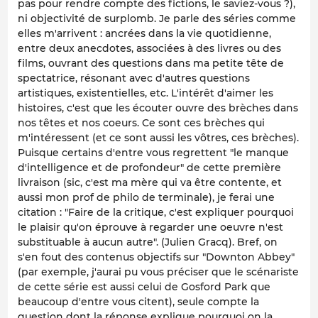
pas pour rendre compte des fictions, le saviez-vous ?),
ni objectivité de surplomb. Je parle des séries comme
elles m'arrivent : ancrées dans la vie quotidienne,
entre deux anecdotes, associées à des livres ou des
films, ouvrant des questions dans ma petite tête de
spectatrice, résonant avec d'autres questions
artistiques, existentielles, etc. L'intérêt d'aimer les
histoires, c'est que les écouter ouvre des brèches dans
nos têtes et nos coeurs. Ce sont ces brèches qui
m'intéressent (et ce sont aussi les vôtres, ces brèches).
Puisque certains d'entre vous regrettent "le manque
d'intelligence et de profondeur" de cette première
livraison (sic, c'est ma mère qui va être contente, et
aussi mon prof de philo de terminale), je ferai une
citation : "Faire de la critique, c'est expliquer pourquoi
le plaisir qu'on éprouve à regarder une oeuvre n'est
substituable à aucun autre". (Julien Gracq). Bref, on
s'en fout des contenus objectifs sur "Downton Abbey"
(par exemple, j'aurai pu vous préciser que le scénariste
de cette série est aussi celui de
Gosford Park
que
beaucoup d'entre vous citent), seule compte la
question dont la réponse explique pourquoi on la