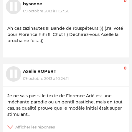
0
bysonne
09 octobre 2013 à 11:37:30
Ah ces zazinautes !!! Bande de rouspéteurs :))
(J'ai voté
pour Florence hihi !!! Chut !!) Déchirez-vous Axelle la
prochaine fois. :))
0
Axelle ROPERT
09 octobre 2013 à 10:24:11
Je ne sais pas si le texte de Florence Arié est une
méchante parodie ou un gentil pastiche, mais en tout
cas, sa qualité prouve que le modèle initial était super
stimulant...