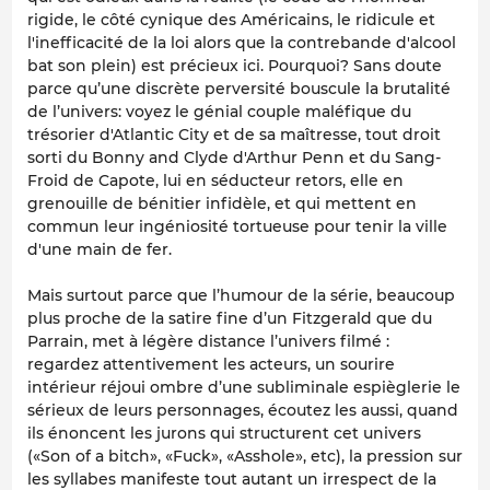
rigide, le côté cynique des Américains, le ridicule et
l'inefficacité de la loi alors que la contrebande d'alcool
bat son plein) est précieux ici. Pourquoi? Sans doute
parce qu’une discrète perversité bouscule la brutalité
de l’univers: voyez le génial couple maléfique du
trésorier d'Atlantic City et de sa maîtresse, tout droit
sorti du
Bonny and Clyde
d'Arthur Penn et du
Sang-
Froid
de Capote, lui en séducteur retors, elle en
grenouille de bénitier infidèle, et qui mettent en
commun leur ingéniosité tortueuse pour tenir la ville
d'une main de fer.
Mais surtout parce que l’humour de la série, beaucoup
plus proche de la satire fine d’un Fitzgerald que du
Parrain
, met à légère distance l’univers filmé :
regardez attentivement les acteurs, un sourire
intérieur réjoui ombre d’une subliminale espièglerie le
sérieux de leurs personnages, écoutez les aussi, quand
ils énoncent les jurons qui structurent cet univers
(«Son of a bitch», «Fuck», «Asshole», etc), la pression sur
les syllabes manifeste tout autant un irrespect de la