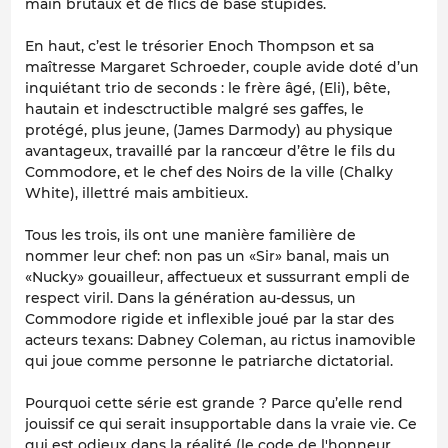
main brutaux et de flics de base stupides.
En haut, c’est le trésorier Enoch Thompson et sa
maîtresse Margaret Schroeder, couple avide doté d’un
inquiétant trio de seconds : le frère âgé, (Eli), bête,
hautain et indesctructible malgré ses gaffes, le
protégé, plus jeune, (James Darmody) au physique
avantageux, travaillé par la rancœur d’être le fils du
Commodore, et le chef des Noirs de la ville (Chalky
White), illettré mais ambitieux.
Tous les trois, ils ont une manière familière de
nommer leur chef: non pas un «Sir» banal, mais un
«Nucky» gouailleur, affectueux et sussurrant empli de
respect viril. Dans la génération au-dessus, un
Commodore rigide et inflexible joué par la star des
acteurs texans: Dabney Coleman, au rictus inamovible
qui joue comme personne le patriarche dictatorial.
Pourquoi cette série est grande ? Parce qu’elle rend
jouissif ce qui serait insupportable dans la vraie vie. Ce
qui est odieux dans la réalité (le code de l'honneur