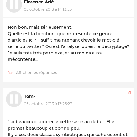
Florence Arié
05 octobre 2013 à 14:13:55
Non bon, mais sérieusement.
Quelle est la fonction, que représente ce genre
d'article?
Ici?
Il suffit maintenant d'avoir le mot-clé
série
ou
twitter
? Où est l'analyse, où est le décryptage?
Je suis très très perplexe, et au moins aussi
mécontente...
0
Tom-
05 octobre 2013 à 13:26:23
J'ai beaucoup apprécié cette série au début. Elle
promet beaucoup et donne peu.
Il y a ces deux classes symbiotiques qui cohéxistent et