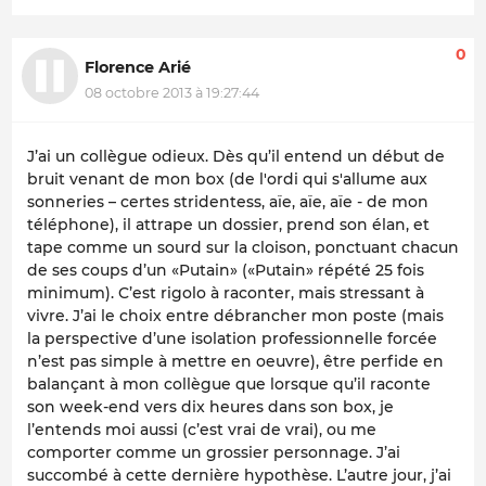
0
Florence Arié
08 octobre 2013 à 19:27:44
J’ai un collègue odieux. Dès qu’il entend un début de
bruit venant de mon box (de l'ordi qui s'allume aux
sonneries – certes stridentess, aïe, aïe, aïe - de mon
téléphone), il attrape un dossier, prend son élan, et
tape comme un sourd sur la cloison, ponctuant chacun
de ses coups d’un «Putain» («Putain» répété 25 fois
minimum). C’est rigolo à raconter, mais stressant à
vivre. J’ai le choix entre débrancher mon poste (mais
la perspective d’une isolation professionnelle forcée
n’est pas simple à mettre en oeuvre), être perfide en
balançant à mon collègue que lorsque qu’il raconte
son week-end vers dix heures dans son box, je
l’entends moi aussi (c’est vrai de vrai), ou me
comporter comme un grossier personnage. J’ai
succombé à cette dernière hypothèse. L’autre jour, j’ai