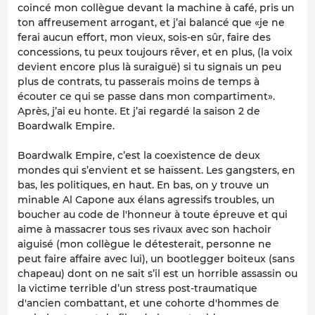
coincé mon collègue devant la machine à café, pris un
ton affreusement arrogant, et j’ai balancé que «je ne
ferai aucun effort, mon vieux, sois-en sûr, faire des
concessions, tu peux toujours rêver, et en plus, (la voix
devient encore plus là suraiguë) si tu signais un peu
plus de contrats, tu passerais moins de temps à
écouter ce qui se passe dans mon compartiment».
Après, j’ai eu honte. Et j’ai regardé la saison 2 de
Boardwalk Empire
.
Boardwalk Empire
, c’est la coexistence de deux
mondes qui s’envient et se haïssent. Les gangsters, en
bas, les politiques, en haut. En bas, on y trouve un
minable Al Capone aux élans agressifs troubles, un
boucher au code de l'honneur à toute épreuve et qui
aime à massacrer tous ses rivaux avec son hachoir
aiguisé (mon collègue le détesterait, personne ne
peut faire affaire avec lui), un bootlegger boiteux (sans
chapeau) dont on ne sait s’il est un horrible assassin ou
la victime terrible d’un stress post-traumatique
d'ancien combattant, et une cohorte d'hommes de