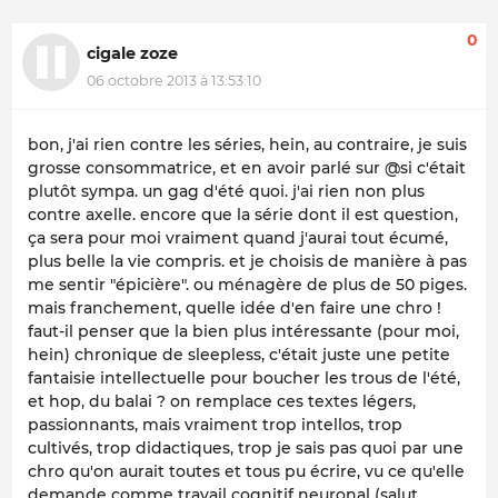
0
cigale zoze
06 octobre 2013 à 13:53:10
bon, j'ai rien contre les séries, hein, au contraire, je suis
grosse consommatrice, et en avoir parlé sur @si c'était
plutôt sympa. un gag d'été quoi. j'ai rien non plus
contre axelle. encore que la série dont il est question,
ça sera pour moi vraiment quand j'aurai tout écumé,
plus belle la vie compris. et je choisis de manière à pas
me sentir "épicière". ou ménagère de plus de 50 piges.
mais franchement, quelle idée d'en faire une chro !
faut-il penser que la bien plus intéressante (pour moi,
hein) chronique de sleepless, c'était juste une petite
fantaisie intellectuelle pour boucher les trous de l'été,
et hop, du balai ? on remplace ces textes légers,
passionnants, mais vraiment trop intellos, trop
cultivés, trop didactiques, trop je sais pas quoi par une
chro qu'on aurait toutes et tous pu écrire, vu ce qu'elle
demande comme travail cognitif neuronal (salut