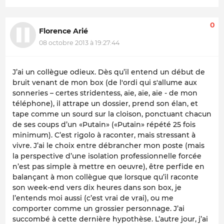
0
Florence Arié
08 octobre 2013 à 19:27:44
J’ai un collègue odieux. Dès qu’il entend un début de
bruit venant de mon box (de l'ordi qui s'allume aux
sonneries – certes stridentess, aïe, aïe, aïe - de mon
téléphone), il attrape un dossier, prend son élan, et
tape comme un sourd sur la cloison, ponctuant chacun
de ses coups d’un «Putain» («Putain» répété 25 fois
minimum). C’est rigolo à raconter, mais stressant à
vivre. J’ai le choix entre débrancher mon poste (mais
la perspective d’une isolation professionnelle forcée
n’est pas simple à mettre en oeuvre), être perfide en
balançant à mon collègue que lorsque qu’il raconte
son week-end vers dix heures dans son box, je
l’entends moi aussi (c’est vrai de vrai), ou me
comporter comme un grossier personnage. J’ai
succombé à cette dernière hypothèse. L’autre jour, j’ai