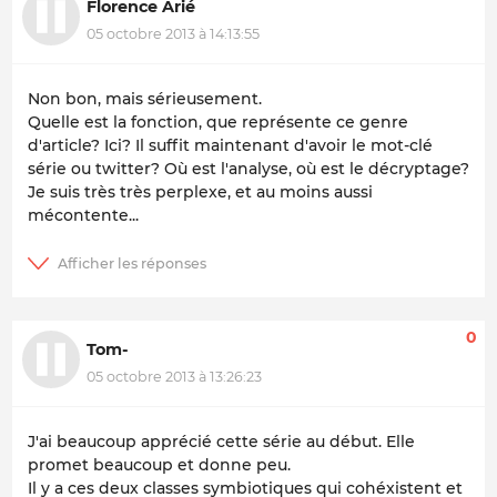
Florence Arié
05 octobre 2013 à 14:13:55
Non bon, mais sérieusement.
Quelle est la fonction, que représente ce genre
d'article?
Ici?
Il suffit maintenant d'avoir le mot-clé
série
ou
twitter
? Où est l'analyse, où est le décryptage?
Je suis très très perplexe, et au moins aussi
mécontente...
0
Tom-
05 octobre 2013 à 13:26:23
J'ai beaucoup apprécié cette série au début. Elle
promet beaucoup et donne peu.
Il y a ces deux classes symbiotiques qui cohéxistent et