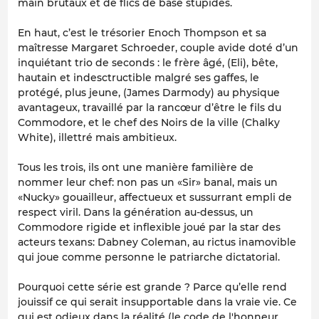
main brutaux et de flics de base stupides.
En haut, c’est le trésorier Enoch Thompson et sa
maîtresse Margaret Schroeder, couple avide doté d’un
inquiétant trio de seconds : le frère âgé, (Eli), bête,
hautain et indesctructible malgré ses gaffes, le
protégé, plus jeune, (James Darmody) au physique
avantageux, travaillé par la rancœur d’être le fils du
Commodore, et le chef des Noirs de la ville (Chalky
White), illettré mais ambitieux.
Tous les trois, ils ont une manière familière de
nommer leur chef: non pas un «Sir» banal, mais un
«Nucky» gouailleur, affectueux et sussurrant empli de
respect viril. Dans la génération au-dessus, un
Commodore rigide et inflexible joué par la star des
acteurs texans: Dabney Coleman, au rictus inamovible
qui joue comme personne le patriarche dictatorial.
Pourquoi cette série est grande ? Parce qu’elle rend
jouissif ce qui serait insupportable dans la vraie vie. Ce
qui est odieux dans la réalité (le code de l'honneur