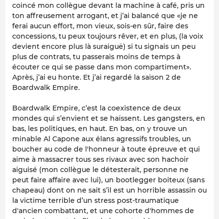
coincé mon collègue devant la machine à café, pris un
ton affreusement arrogant, et j’ai balancé que «je ne
ferai aucun effort, mon vieux, sois-en sûr, faire des
concessions, tu peux toujours rêver, et en plus, (la voix
devient encore plus là suraiguë) si tu signais un peu
plus de contrats, tu passerais moins de temps à
écouter ce qui se passe dans mon compartiment».
Après, j’ai eu honte. Et j’ai regardé la saison 2 de
Boardwalk Empire
.
Boardwalk Empire
, c’est la coexistence de deux
mondes qui s’envient et se haïssent. Les gangsters, en
bas, les politiques, en haut. En bas, on y trouve un
minable Al Capone aux élans agressifs troubles, un
boucher au code de l'honneur à toute épreuve et qui
aime à massacrer tous ses rivaux avec son hachoir
aiguisé (mon collègue le détesterait, personne ne
peut faire affaire avec lui), un bootlegger boiteux (sans
chapeau) dont on ne sait s’il est un horrible assassin ou
la victime terrible d’un stress post-traumatique
d'ancien combattant, et une cohorte d'hommes de