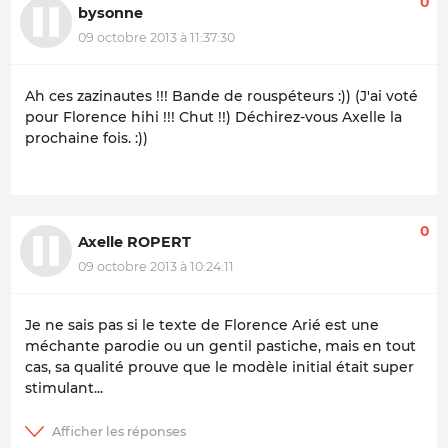
0
bysonne
09 octobre 2013 à 11:37:30
Ah ces zazinautes !!! Bande de rouspéteurs :))
(J'ai voté
pour Florence hihi !!! Chut !!) Déchirez-vous Axelle la
prochaine fois. :))
0
Axelle ROPERT
09 octobre 2013 à 10:24:11
Je ne sais pas si le texte de Florence Arié est une
méchante parodie ou un gentil pastiche, mais en tout
cas, sa qualité prouve que le modèle initial était super
stimulant...