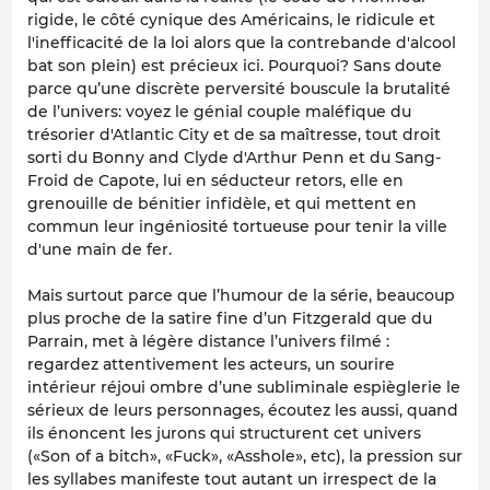
rigide, le côté cynique des Américains, le ridicule et
l'inefficacité de la loi alors que la contrebande d'alcool
bat son plein) est précieux ici. Pourquoi? Sans doute
parce qu’une discrète perversité bouscule la brutalité
de l’univers: voyez le génial couple maléfique du
trésorier d'Atlantic City et de sa maîtresse, tout droit
sorti du
Bonny and Clyde
d'Arthur Penn et du
Sang-
Froid
de Capote, lui en séducteur retors, elle en
grenouille de bénitier infidèle, et qui mettent en
commun leur ingéniosité tortueuse pour tenir la ville
d'une main de fer.
Mais surtout parce que l’humour de la série, beaucoup
plus proche de la satire fine d’un Fitzgerald que du
Parrain
, met à légère distance l’univers filmé :
regardez attentivement les acteurs, un sourire
intérieur réjoui ombre d’une subliminale espièglerie le
sérieux de leurs personnages, écoutez les aussi, quand
ils énoncent les jurons qui structurent cet univers
(«Son of a bitch», «Fuck», «Asshole», etc), la pression sur
les syllabes manifeste tout autant un irrespect de la