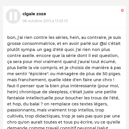
0
cigale zoze
06 octobre 2013 à 13:53:10
bon, j'ai rien contre les séries, hein, au contraire, je suis
grosse consommatrice, et en avoir parlé sur @si c'était
plutôt sympa. un gag d'été quoi. j'ai rien non plus
contre axelle. encore que la série dont il est question,
ça sera pour moi vraiment quand j'aurai tout écumé,
plus belle la vie compris. et je choisis de manière à pas
me sentir "épicière". ou ménagère de plus de 50 piges.
mais franchement, quelle idée d'en faire une chro !
faut-il penser que la bien plus intéressante (pour moi,
hein) chronique de sleepless, c'était juste une petite
fantaisie intellectuelle pour boucher les trous de l'été,
et hop, du balai ? on remplace ces textes légers,
passionnants, mais vraiment trop intellos, trop
cultivés, trop didactiques, trop je sais pas quoi par une
chro qu'on aurait toutes et tous pu écrire, vu ce qu'elle
demande comme travail cognitif neuronal (salut