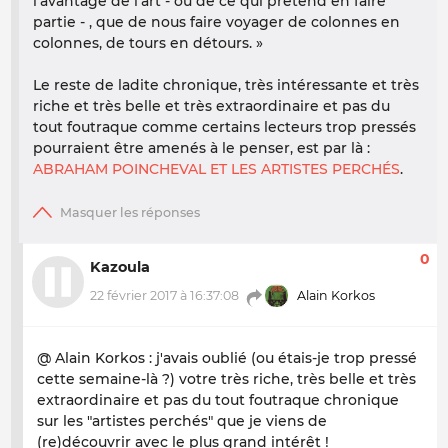
l'avantage de l'art - ou de ce qui prétend en faire
partie - , que de nous faire voyager de colonnes en
colonnes, de tours en détours.
»
Le reste de ladite chronique, très intéressante et très
riche et très belle et très extraordinaire et pas du
tout foutraque comme certains lecteurs trop pressés
pourraient être amenés à le penser, est par là :
ABRAHAM POINCHEVAL ET LES ARTISTES PERCHÉS
.
0
Kazoula
22 février 2017 à 16:37:08
Alain Korkos
@ Alain Korkos : j'avais oublié (ou étais-je trop pressé
cette semaine-là ?) votre très riche, très belle et très
extraordinaire et pas du tout foutraque chronique
sur les "artistes perchés" que je viens de
(re)découvrir avec le plus grand intérêt !