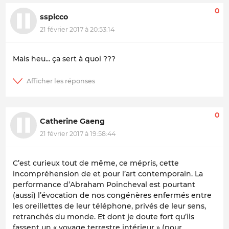
0
sspicco
21 février 2017 à 20:53:14
Mais heu... ça sert à quoi ???
0
Catherine Gaeng
21 février 2017 à 19:58:44
C’est curieux tout de même, ce mépris, cette
incompréhension de et pour l’art contemporain. La
performance d’Abraham Poincheval est pourtant
(aussi) l’évocation de nos congénères enfermés entre
les oreillettes de leur téléphone, privés de leur sens,
retranchés du monde. Et dont je doute fort qu’ils
fassent un « voyage terrestre intérieur » (pour