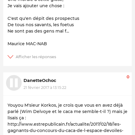
Je vais ajouter une chose :
C'est qu'en dépit des prospectus
De tous nos savants, les foetus
Ne sont pas des gens mal f...
Maurice MAC-NAB
0
DanetteOchoc
21 février 2017 à 13:15:22
Youyou M'sieur Korkos, je crois que vous en avez déjà
parlé (Wim Delvoye et le caca me semble-t-il ?) mais je
lisais ça :
http://www.estrepublicain.fr/actualite/2017/02/18/les-
gagnants-du-concours-du-caca-de-l-espace-devoiles-