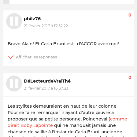
0
philv76
21 février 2017 à 17:52:22
Bravo Alain! Et Carla Bruni est....d'ACCOR avec moi!
0
DéLecteurdeVraiThé
21 février 2017 à 16:37:33
Les stylites demeuraient en haut de leur colonne
Pour se faire remarquer n'ayant d'autre œuvre à
proposer que sa petite personne, Poincheval (
comme
dirait Boby Lapointe
qui ne manquait jamais une
chanson de saillie à l'instar de Carla Bruni, ancienne