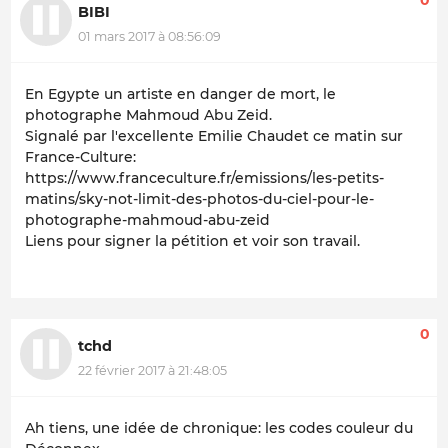
0
BIBI
01 mars 2017 à 08:56:09
En Egypte un artiste en danger de mort, le
photographe Mahmoud Abu Zeid.
Signalé par l'excellente Emilie Chaudet ce matin sur
France-Culture:
https://www.franceculture.fr/emissions/les-petits-
matins/sky-not-limit-des-photos-du-ciel-pour-le-
photographe-mahmoud-abu-zeid
Liens pour signer la pétition et voir son travail.
0
tchd
22 février 2017 à 21:48:05
Ah tiens, une idée de chronique: les codes couleur du