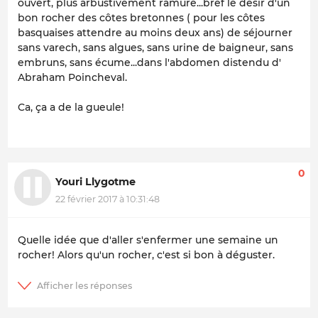
ouvert, plus arbustivement ramuré...bref le désir d'un
bon rocher des côtes bretonnes ( pour les côtes
basquaises attendre au moins deux ans) de séjourner
sans varech, sans algues, sans urine de baigneur, sans
embruns, sans écume...dans l'abdomen distendu d'
Abraham Poincheval.
Ca, ça a de la gueule!
0
Youri Llygotme
22 février 2017 à 10:31:48
Quelle idée que d'aller s'enfermer une semaine un
rocher! Alors qu'un rocher, c'est si bon à déguster.