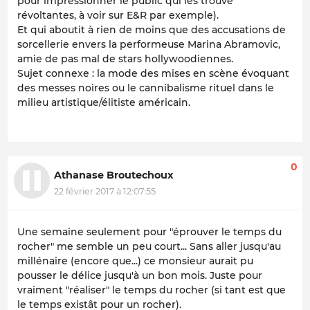
pour impressionner le public qui les trouve
révoltantes, à voir sur E&R par exemple).
Et qui aboutit à rien de moins que des accusations de
sorcellerie envers la performeuse Marina Abramovic,
amie de pas mal de stars hollywoodiennes.
Sujet connexe : la mode des mises en scène évoquant
des messes noires ou le cannibalisme rituel dans le
milieu artistique/élitiste américain.
0
Athanase Broutechoux
22 février 2017 à 12:07:55
Une semaine seulement pour "éprouver le temps du
rocher" me semble un peu court... Sans aller jusqu'au
millénaire (encore que...) ce monsieur aurait pu
pousser le délice jusqu'à un bon mois. Juste pour
vraiment "réaliser" le temps du rocher (si tant est que
le temps existât pour un rocher).