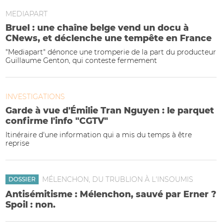
MEDIAPART
Bruel : une chaîne belge vend un docu à
CNews, et déclenche une tempête en France
"Mediapart" dénonce une tromperie de la part du producteur
Guillaume Genton, qui conteste fermement
INVESTIGATIONS
Garde à vue d'Émilie Tran Nguyen : le parquet
confirme l'info "CGTV"
Itinéraire d'une information qui a mis du temps à être
reprise
MÉLENCHON, DU TRUBLION À L'INSOUMIS
DOSSIER
Antisémitisme : Mélenchon, sauvé par Erner ?
Spoil : non.