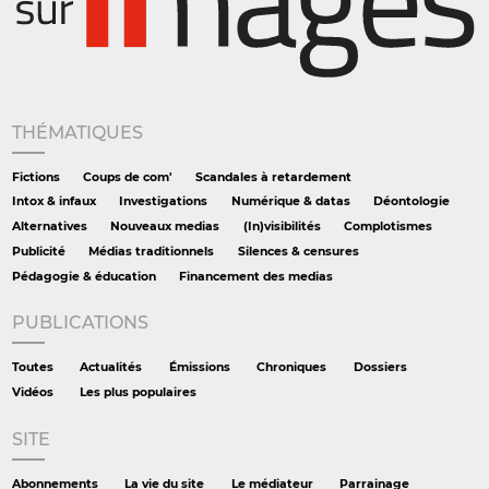
THÉMATIQUES
Fictions
Coups de com'
Scandales à retardement
Intox & infaux
Investigations
Numérique & datas
Déontologie
Alternatives
Nouveaux medias
(In)visibilités
Complotismes
Publicité
Médias traditionnels
Silences & censures
Pédagogie & éducation
Financement des medias
PUBLICATIONS
Toutes
Actualités
Émissions
Chroniques
Dossiers
Vidéos
Les plus populaires
SITE
Abonnements
La vie du site
Le médiateur
Parrainage