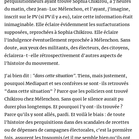
perquisitionneurs ayant trouvé Sophia Chikirou, à 7 heures
du matin, chez Jean-Luc Mélenchon, et l'ayant, j'imagine,
inscrit sur le PV (si PV il y a eu), taire cette information était
inimaginable. Elle éclaire évidemment les surfacturations
supposées, reprochées à Sophia Chikirou. Elle éclaire
l'indulgence éventuellement reprochée à Mélenchon. Sans
doute, aux yeux des militants, des électeurs, des citoyens,
éclairera-t-elle rétrospectivement d'autres aspects de
l'histoire du mouvement.
J'ai bien dit :
"dans cette situation"
. Tiens, mais justement,
pourquoi Mediapart et ses confrères se sont-ils retrouvés
"dans cette situation" ? Parce que les policiers ont trouvé
Chikirou chez Mélenchon. Sans quoi le silence aurait pu
durer plus longtemps. Et pourquoi l'y ont-ils trouvée ?
Parce qu'ils y sont allés, pardi. Et voilà le biais : de toute
l'histoire des perquisitions dans des scandales de recettes
ou de dépenses de campagnes électorales, c'est la première
fois, assurent les Insoumis (et il me semble bien qu'ils ont