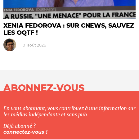
XENIA FEDOROVA : SUR CNEWS, SAUVEZ
LES OQTF !
01 août 2026
ABONNEZ-VOUS
En vous abonnant, vous contribuez à une information sur
les médias indépendante et sans pub.
Déjà abonné ?
connectez-vous !